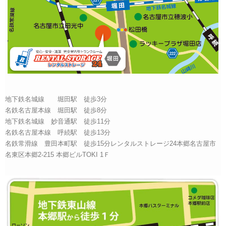
地下鉄名城線 堀田駅 徒歩3分
名鉄名古屋本線 堀田駅 徒歩8分
地下鉄名城線 妙音通駅 徒歩11分
名鉄名古屋本線 呼続駅 徒歩13分
名鉄常滑線 豊田本町駅 徒歩15分レンタルストレージ24本郷名古屋市
名東区本郷2-215 本郷ビルTOKI 1Ｆ