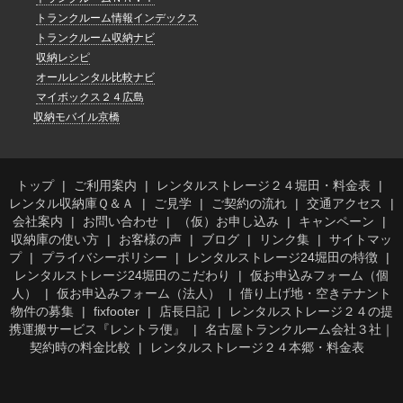
トランクルーム情報インデックス
トランクルーム収納ナビ
収納レシピ
オールレンタル比較ナビ
マイボックス２４広島
収納モバイル京橋
トップ
ご利用案内
レンタルストレージ２４堀田・料金表
レンタル収納庫Ｑ＆Ａ
ご見学
ご契約の流れ
交通アクセス
会社案内
お問い合わせ
（仮）お申し込み
キャンペーン
収納庫の使い方
お客様の声
ブログ
リンク集
サイトマッ
プ
プライバシーポリシー
レンタルストレージ24堀田の特徴
レンタルストレージ24堀田のこだわり
仮お申込みフォーム（個
人）
仮お申込みフォーム（法人）
借り上げ地・空きテナント
物件の募集
fixfooter
店長日記
レンタルストレージ２４の提
携運搬サービス『レントラ便』
名古屋トランクルーム会社３社｜
契約時の料金比較
レンタルストレージ２４本郷・料金表