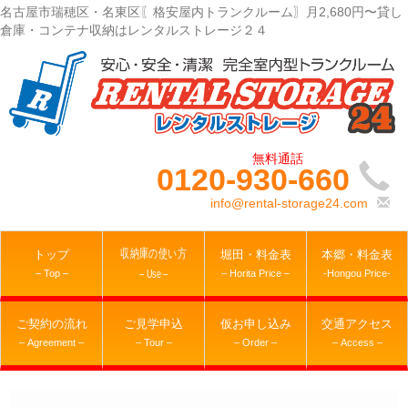
名古屋市瑞穂区・名東区〖格安屋内トランクルーム〗月2,680円〜貸し
倉庫・コンテナ収納はレンタルストレージ２４
0120-930-660
info@rental-storage24.com
収納庫の使い方
トップ
堀田・料金表
本郷・料金表
– Top –
– Horita Price –
-Hongou Price-
– Use –
ご契約の流れ
ご見学申込
仮お申し込み
交通アクセス
– Agreement –
– Tour –
– Order –
– Access –