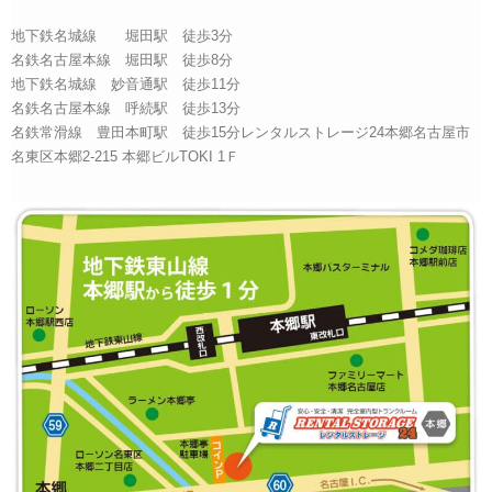
地下鉄名城線 堀田駅 徒歩3分
名鉄名古屋本線 堀田駅 徒歩8分
地下鉄名城線 妙音通駅 徒歩11分
名鉄名古屋本線 呼続駅 徒歩13分
名鉄常滑線 豊田本町駅 徒歩15分レンタルストレージ24本郷名古屋市
名東区本郷2-215 本郷ビルTOKI 1Ｆ