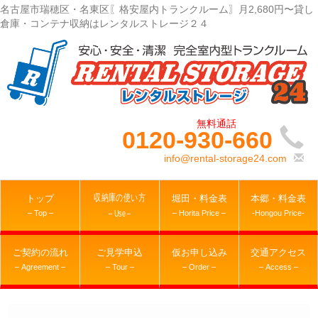
名古屋市瑞穂区・名東区〖格安屋内トランクルーム〗月2,680円〜貸し
倉庫・コンテナ収納はレンタルストレージ２４
0120-930-660
info@rental-storage24.com
収納庫の使い方
トップ
堀田・料金表
本郷・料金表
– Top –
– Horita Price –
-Hongou Price-
– Use –
ご契約の流れ
ご見学申込
仮お申し込み
交通アクセス
– Agreement –
– Tour –
– Order –
– Access –