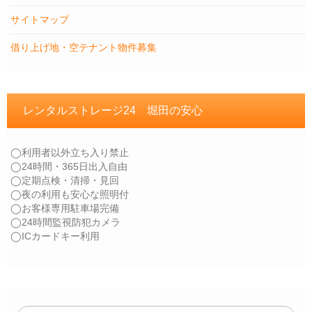
サイトマップ
借り上げ地・空テナント物件募集
レンタルストレージ24 堀田の安心
◯利用者以外立ち入り禁止
◯24時間・365日出入自由
◯定期点検・清掃・見回
◯夜の利用も安心な照明付
◯お客様専用駐車場完備
◯24時間監視防犯カメラ
◯ICカードキー利用