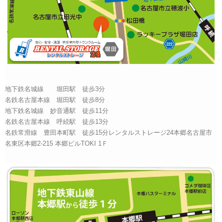
地下鉄名城線 堀田駅 徒歩3分
名鉄名古屋本線 堀田駅 徒歩8分
地下鉄名城線 妙音通駅 徒歩11分
名鉄名古屋本線 呼続駅 徒歩13分
名鉄常滑線 豊田本町駅 徒歩15分レンタルストレージ24本郷名古屋市
名東区本郷2-215 本郷ビルTOKI 1Ｆ