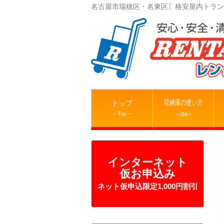
名古屋市瑞穂区・名東区〖格安屋内トラン
収納庫の使い方
トップ
– Top –
– Use –
インターネット
仮お申込み
ネット仮申込限定1,000円割引