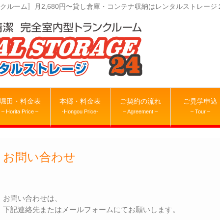
クルーム〗月2,680円〜貸し倉庫・コンテナ収納はレンタルストレージ
堀田・料金表
本郷・料金表
ご契約の流れ
ご見学申込
– Horita Price –
-Hongou Price-
– Agreement –
– Tour –
お問い合わせ
お問い合わせは、
下記連絡先またはメールフォームにてお願いします。