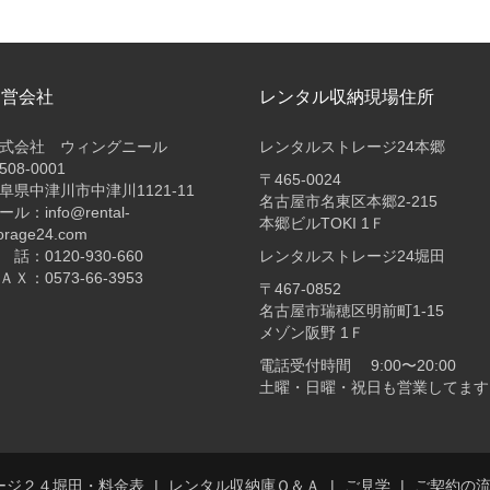
運営会社
レンタル収納現場住所
式会社 ウィングニール
レンタルストレージ24本郷
508-0001
〒465-0024
阜県中津川市中津川1121-11
名古屋市名東区本郷2-215
ール：info@rental-
本郷ビルTOKI 1Ｆ
orage24.com
 話：0120-930-660
レンタルストレージ24堀田
ＡＸ：0573-66-3953
〒467-0852
名古屋市瑞穂区明前町1-15
メゾン阪野 1Ｆ
電話受付時間 9:00〜20:00
土曜・日曜・祝日も営業してます
ージ２４堀田・料金表
レンタル収納庫Ｑ＆Ａ
ご見学
ご契約の