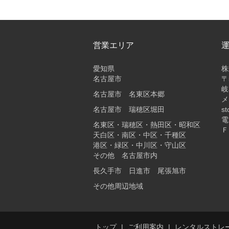
営業エリア
愛知県
株
名古屋市
〒
岐
名古屋市 名東区本郷
メ
名古屋市 瑞穂区堀田
st
電
名東区・瑞穂区・熱田区・昭和区
Ｆ
天白区・南区・中区・千種区
港区・緑区・中川区・守山区
その他 名古屋市内
長久手市 日進市 尾張旭市
その他周辺地域
トップ
ご利用案内
レンタルストレ