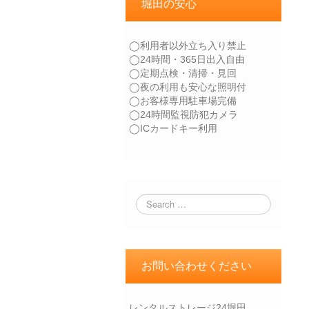
堀田の安心
◯利用者以外立ち入り禁止
◯24時間・365日出入自由
◯定期点検・清掃・見回
◯夜の利用も安心な照明付
◯お客様専用駐車場完備
◯24時間監視防犯カメラ
◯ICカードキー利用
お問い合わせください
レンタルストレージ24堀田