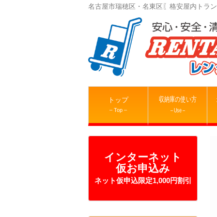
名古屋市瑞穂区・名東区〖格安屋内トラン
収納庫の使い方
トップ
– Top –
– Use –
インターネット
仮お申込み
ネット仮申込限定1,000円割引