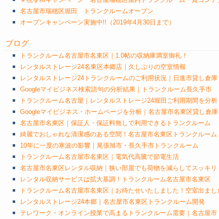
名古屋市瑞穂区堀田 トランクルームオープン
オープンキャンペーン実施中!!（2019年4月30日まで）
ブログ
トランクルーム名古屋市名東区｜1.0帖の収納庫満室御礼！
レンタルストレージ24名東区本郷店｜久しぶりの空室情報
レンタルストレージ24トランクルームのご利用状況｜日進市貸し倉庫
Googleマイビジネス検索語句の分析結果｜トランクルーム長久手市
トランクルーム名古屋｜レンタルストレージ24堀田ご利用期間を分析
Googleマイビジネス・ホームページを分析｜名古屋市名東区貸し倉庫
名古屋市名東区｜保証人・保証料無しで利用できるトランクルーム
綺麗でおしゃれな清潔感のある空間！名古屋市名東区トランクルーム
10年に一度の寒波の影響｜尾張旭市・長久手市トランクルーム
トランクルーム名古屋市名東区｜電気代高騰で節電生活
名古屋市名東区レンタル収納｜狭い部屋でも荷物を減らしてスッキリ
レンタル収納サービスは拡大基調！トランクルーム名古屋市名東区
トランクルーム名古屋市名東区｜お待たせいたしました！空室出まし
レンタルストレージ24本郷｜名古屋市名東区トランクルーム開発
テレワーク・オンライン授業で高まるトランクルーム需要｜名古屋市