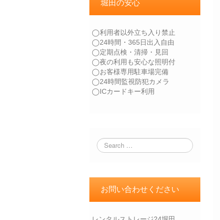
堀田の安心
◯利用者以外立ち入り禁止
◯24時間・365日出入自由
◯定期点検・清掃・見回
◯夜の利用も安心な照明付
◯お客様専用駐車場完備
◯24時間監視防犯カメラ
◯ICカードキー利用
お問い合わせください
レンタルストレージ24堀田