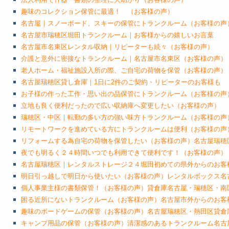
趣味のコレクション保管に最適！ （お客様の声）
名古屋｜スノーボード、スキーの保管にトランクルーム（お客様の声
名古屋市瑞穂区堀田トランクルーム｜お客様からの嬉しいお言葉
名古屋市名東区レンタル収納｜リピーターも続々（お客様の声）
介護と意外に密接なトランクルーム｜名古屋市名東区（お客様の声）
老人ホーム・福祉施設入所の際、ご自宅の荷物を保管（お客様の声）
名古屋瑞穂区貸し倉庫｜1日に2件のご契約・リピーターのお客様も
お子様の作った工作・思い出の品保管にトランクルーム（お客様の声
立地も良く便利だったので広い収納庫へ変更したい（お客様の声）
瑞穂区・中区｜転勤の多い方の強い味方トランクルーム（お客様の声
リモートワークを進めている方にトランクルームは便利（お客様の声
リフォームする為自宅の荷物を保管したい（お客様の声）名古屋瑞穂
夜でも明るく２４時間いつでも利用できて便利です！（お客様の声）
名古屋瑞穂区｜レンタルストレージ２４堀田初めての県外からのお客
明日引っ越しで明日から使いたい（お客様の声）レンタルボックス名
個人事業主様の書類保管！（お客様の声）貸倉庫名古屋・瑞穂区・南
困る近所にないトランクルーム（お客様の声）名古屋市外からのお客
趣味のボードゲームの保管（お客様の声）名古屋瑞穂区・熱田区貸倉
キャンプ用品の保管（お客様の声）清潔感のあるトランクルーム名古