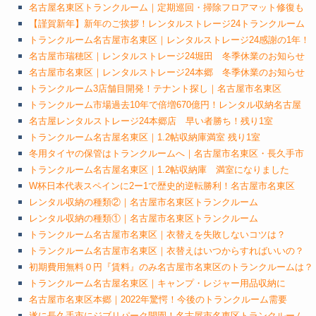
名古屋名東区トランクルーム｜定期巡回・掃除フロアマット修復も
【謹賀新年】新年のご挨拶！レンタルストレージ24トランクルーム
トランクルーム名古屋市名東区｜レンタルストレージ24感謝の1年！
名古屋市瑞穂区｜レンタルストレージ24堀田 冬季休業のお知らせ
名古屋市名東区｜レンタルストレージ24本郷 冬季休業のお知らせ
トランクルーム3店舗目開発！テナント探し｜名古屋市名東区
トランクルーム市場過去10年で倍増670億円！レンタル収納名古屋
名古屋レンタルストレージ24本郷店 早い者勝ち！残り1室
トランクルーム名古屋名東区｜1.2帖収納庫満室 残り1室
冬用タイヤの保管はトランクルームへ｜名古屋市名東区・長久手市
トランクルーム名古屋名東区｜1.2帖収納庫 満室になりました
W杯日本代表スペインに2ー1で歴史的逆転勝利！名古屋市名東区
レンタル収納の種類②｜名古屋市名東区トランクルーム
レンタル収納の種類①｜名古屋市名東区トランクルーム
トランクルーム名古屋市名東区｜衣替えを失敗しないコツは？
トランクルーム名古屋市名東区｜衣替えはいつからすればいいの？
初期費用無料０円『賃料』のみ名古屋市名東区のトランクルームは？
トランクルーム名古屋名東区｜キャンプ・レジャー用品収納に
名古屋市名東区本郷｜2022年驚愕！今後のトランクルーム需要
遂に長久手市にジブリパーク開園！名古屋市名東区トランクルーム