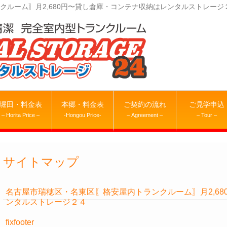
クルーム〗月2,680円〜貸し倉庫・コンテナ収納はレンタルストレージ
堀田・料金表
本郷・料金表
ご契約の流れ
ご見学申込
– Horita Price –
-Hongou Price-
– Agreement –
– Tour –
サイトマップ
名古屋市瑞穂区・名東区〖格安屋内トランクルーム〗月2,6
ンタルストレージ２４
fixfooter