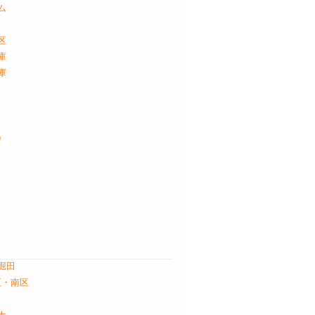
ム
区
庫
庫
）
堀田
区・南区
ナ