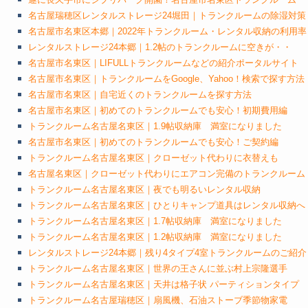
名古屋瑞穂区レンタルストレージ24堀田｜トランクルームの除湿対策
名古屋市名東区本郷｜2022年トランクルーム・レンタル収納の利用率
レンタルストレージ24本郷｜1.2帖のトランクルームに空きが・・
名古屋市名東区｜LIFULLトランクルームなどの紹介ポータルサイト
名古屋市名東区｜トランクルームをGoogle、Yahoo！検索で探す方法
名古屋市名東区｜自宅近くのトランクルームを探す方法
名古屋市名東区｜初めてのトランクルームでも安心！初期費用編
トランクルーム名古屋名東区｜1.9帖収納庫 満室になりました
名古屋市名東区｜初めてのトランクルームでも安心！ご契約編
トランクルーム名古屋名東区｜クローゼット代わりに衣替えも
名古屋名東区｜クローゼット代わりにエアコン完備のトランクルーム
トランクルーム名古屋名東区｜夜でも明るいレンタル収納
トランクルーム名古屋名東区｜ひとりキャンプ道具はレンタル収納へ
トランクルーム名古屋名東区｜1.7帖収納庫 満室になりました
トランクルーム名古屋名東区｜1.2帖収納庫 満室になりました
レンタルストレージ24本郷｜残り4タイプ4室トランクルームのご紹介
トランクルーム名古屋名東区｜世界の王さんに並ぶ村上宗隆選手
トランクルーム名古屋名東区｜天井は格子状 パーティションタイプ
トランクルーム名古屋瑞穂区｜扇風機、石油ストーブ季節物家電