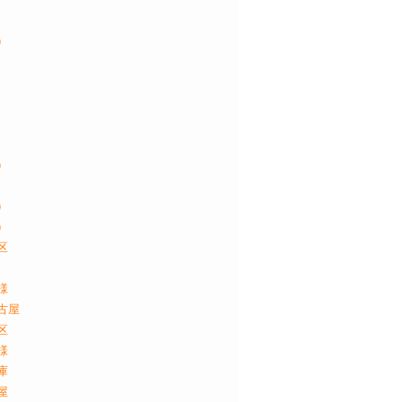
）
）
）
）
区
様
古屋
区
様
庫
屋