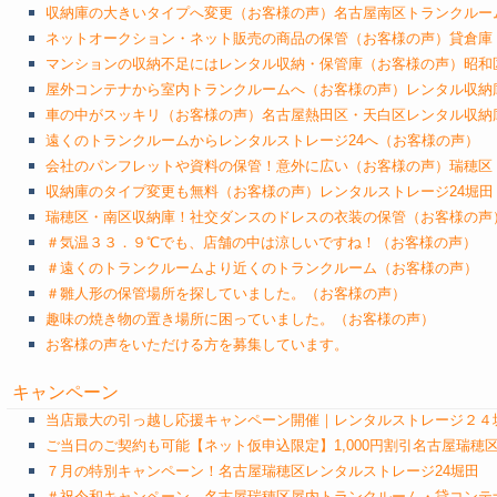
収納庫の大きいタイプへ変更（お客様の声）名古屋南区トランクルー
ネットオークション・ネット販売の商品の保管（お客様の声）貸倉庫
マンションの収納不足にはレンタル収納・保管庫（お客様の声）昭和
屋外コンテナから室内トランクルームへ（お客様の声）レンタル収納
車の中がスッキリ（お客様の声）名古屋熱田区・天白区レンタル収納
遠くのトランクルームからレンタルストレージ24へ（お客様の声）
会社のパンフレットや資料の保管！意外に広い（お客様の声）瑞穂区
収納庫のタイプ変更も無料（お客様の声）レンタルストレージ24堀田
瑞穂区・南区収納庫！社交ダンスのドレスの衣装の保管（お客様の声
＃気温３３．９℃でも、店舗の中は涼しいですね！（お客様の声）
＃遠くのトランクルームより近くのトランクルーム（お客様の声）
＃雛人形の保管場所を探していました。（お客様の声）
趣味の焼き物の置き場所に困っていました。（お客様の声）
お客様の声をいただける方を募集しています。
キャンペーン
当店最大の引っ越し応援キャンペーン開催｜レンタルストレージ２４
ご当日のご契約も可能【ネット仮申込限定】1,000円割引名古屋瑞穂
７月の特別キャンペーン！名古屋瑞穂区レンタルストレージ24堀田
＃祝令和キャンペーン 名古屋瑞穂区屋内トランクルーム・貸コンテ