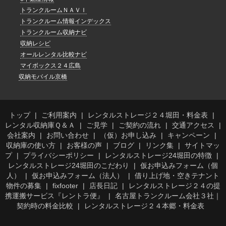
トランクルームＮＡＶＩ
トランクルーム情報インデックス
トランクルーム収納ナビ
収納レシピ
オールレンタル比較ナビ
マイボックス２４広島
収納モバイル京橋
トップ
ご利用案内
レンタルストレージ２４堀田・料金表
レンタル収納庫Ｑ＆Ａ
ご見学
ご契約の流れ
交通アクセス
会社案内
お問い合わせ
（仮）お申し込み
キャンペーン
収納庫の使い方
お客様の声
ブログ
リンク集
サイトマッ
プ
プライバシーポリシー
レンタルストレージ24堀田の特徴
レンタルストレージ24堀田のこだわり
仮お申込みフォーム（個
人）
仮お申込みフォーム（法人）
借り上げ地・空きテナント
物件の募集
fixfooter
店長日記
レンタルストレージ２４の提
携運搬サービス『レントラ便』
名古屋トランクルーム会社３社｜
契約時の料金比較
レンタルストレージ２４本郷・料金表