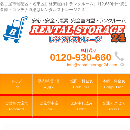
名古屋市瑞穂区・名東区〖格安屋内トランクルーム〗月2,680円〜貸し
倉庫・コンテナ収納はレンタルストレージ２４
0120-930-660
info@rental-storage24.com
収納庫の使い方
トップ
堀田・料金表
本郷・料金表
– Top –
– Horita Price –
-Hongou Price-
– Use –
ご契約の流れ
ご見学申込
仮お申し込み
交通アクセス
– Agreement –
– Tour –
– Order –
– Access –