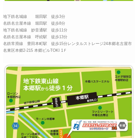
地下鉄名城線 堀田駅 徒歩3分
名鉄名古屋本線 堀田駅 徒歩8分
地下鉄名城線 妙音通駅 徒歩11分
名鉄名古屋本線 呼続駅 徒歩13分
名鉄常滑線 豊田本町駅 徒歩15分レンタルストレージ24本郷名古屋市
名東区本郷2-215 本郷ビルTOKI 1Ｆ