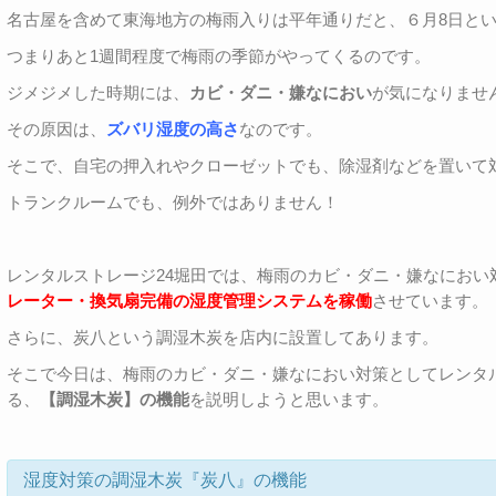
名古屋を含めて東海地方の梅雨入りは平年通りだと、６月8日と
つまりあと1週間程度で梅雨の季節がやってくるのです。
ジメジメした時期には、
カビ・ダニ・嫌なにおい
が気になりませ
その原因は、
ズバリ湿度の高さ
なのです。
そこで、自宅の押入れやクローゼットでも、除湿剤などを置いて
トランクルームでも、例外ではありません！
レンタルストレージ24堀田では、梅雨のカビ・ダニ・嫌なにおい
レーター・換気扇完備の湿度管理システムを稼働
させています。
さらに、炭八という調湿木炭を店内に設置してあります。
そこで今日は、梅雨のカビ・ダニ・嫌なにおい対策としてレンタル
る、
【調湿木炭】の機能
を説明しようと思います。
湿度対策の調湿木炭『炭八』の機能