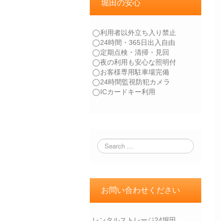
堀田の安心
◯利用者以外立ち入り禁止
◯24時間・365日出入自由
◯定期点検・清掃・見回
◯夜の利用も安心な照明付
◯お客様専用駐車場完備
◯24時間監視防犯カメラ
◯ICカードキー利用
お問い合わせください
レンタルストレージ24堀田