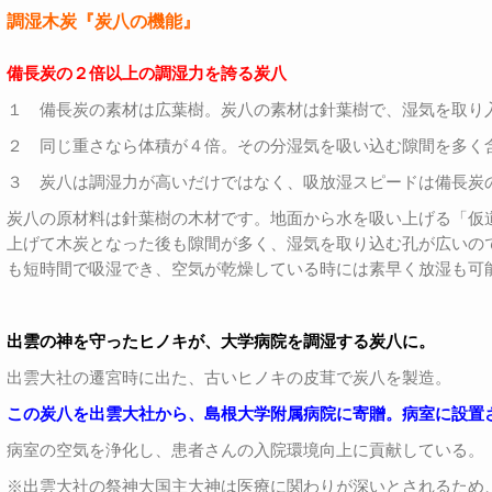
調湿木炭『炭八の機能』
備長炭の２倍以上の調湿力を誇る炭八
１ 備長炭の素材は広葉樹。炭八の素材は針葉樹で、湿気を取り
２ 同じ重さなら体積が４倍。その分湿気を吸い込む隙間を多く
３ 炭八は調湿力が高いだけではなく、吸放湿スピードは備長炭
炭八の原材料は針葉樹の木材です。地面から水を吸い上げる「仮
上げて木炭となった後も隙間が多く、湿気を取り込む孔が広いの
も短時間で吸湿でき、空気が乾燥している時には素早く放湿も可
出雲の神を守ったヒノキが、大学病院を調湿する炭八に。
出雲大社の遷宮時に出た、古いヒノキの皮茸で炭八を製造。
この炭八を出雲大社から、島根大学附属病院に寄贈。病室に設置
病室の空気を浄化し、患者さんの入院環境向上に貢献している。
※出雲大社の祭神大国主大神は医療に関わりが深いとされるため