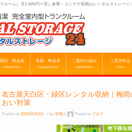
クルーム〗月2,680円〜貸し倉庫・コンテナ収納はレンタルストレージ
堀田・料金表
本郷・料金表
ご契約の流れ
ご見学申込
– Horita Price –
-Hongou Price-
– Agreement –
– Tour –
名古屋天白区・緑区レンタル収納｜梅雨
おい対策
Posted on
2020年6月4日
by
管理人
Posted in
ブログ