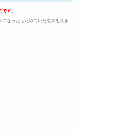
のです
。
ラになったらためていた湿気を吐き