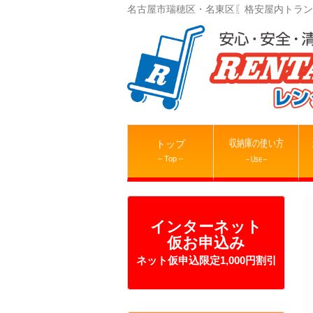
名古屋市瑞穂区・名東区〖格安屋内トラン
収納庫の使い方
トップ
– Top –
– Use –
インターネット
仮お申込み
ネット仮申込限定1,000円割引