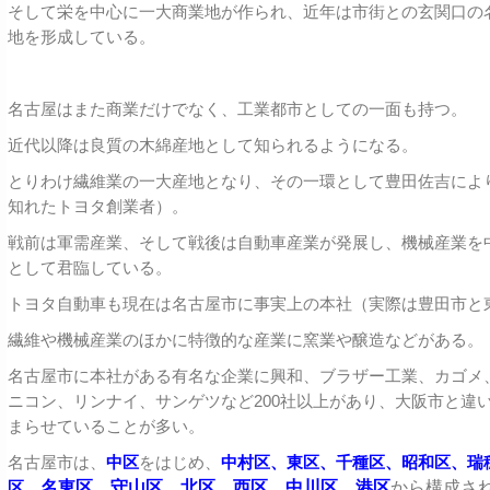
そして栄を中心に一大商業地が作られ、近年は市街との玄関口の
地を形成している。
名古屋はまた商業だけでなく、工業都市としての一面も持つ。
近代以降は良質の木綿産地として知られるようになる。
とりわけ繊維業の一大産地となり、その一環として豊田佐吉によ
知れたトヨタ創業者）。
戦前は軍需産業、そして戦後は自動車産業が発展し、機械産業を
として君臨している。
トヨタ自動車も現在は名古屋市に事実上の本社（実際は豊田市と
繊維や機械産業のほかに特徴的な産業に窯業や醸造などがある。
名古屋市に本社がある有名な企業に興和、ブラザー工業、カゴメ
ニコン、リンナイ、サンゲツなど200社以上があり、大阪市と違
まらせていることが多い。
名古屋市は、
中区
をはじめ、
中村区、東区、千種区、昭和区、瑞
区、
名東区、守山区、北区、西区、中川区、港区
から構成さ