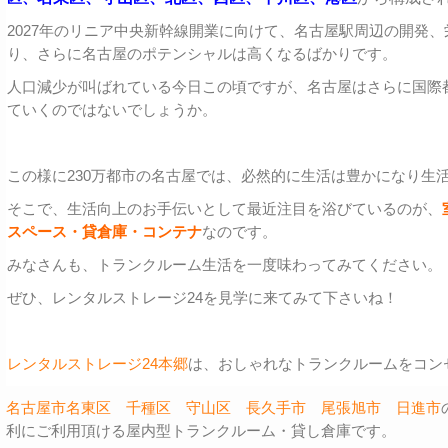
2027年のリニア中央新幹線開業に向けて、名古屋駅周辺の開発
り、さらに名古屋のポテンシャルは高くなるばかりです。
人口減少が叫ばれている今日この頃ですが、名古屋はさらに国際
ていくのではないでしょうか。
この様に230万都市の名古屋では、必然的に生活は豊かになり生
そこで、生活向上のお手伝いとして最近注目を浴びているのが、
スペース・貸倉庫・コンテナ
なのです。
みなさんも、トランクルーム生活を一度味わってみてください。
ぜひ、レンタルストレージ24を見学に来てみて下さいね！
レンタルストレージ24本郷
は、おしゃれなトランクルームをコン
名古屋市名東区
千種区
守山区
長久手市
尾張旭市
日進市
利にご利用頂ける屋内型トランクルーム・貸し倉庫です。