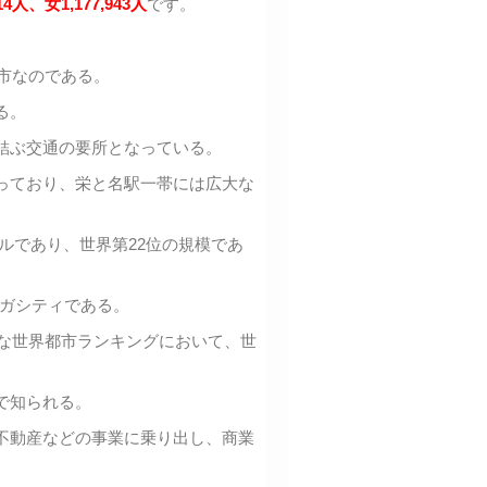
14
人、女1,177,943人
です。
都市なのである。
る。
結ぶ交通の要所となっている。
っており、栄と名駅一帯には広大な
ドルであり、世界第22位の規模であ
メガシティである。
的な世界都市ランキングにおいて、世
で知られる。
不動産などの事業に乗り出し、商業