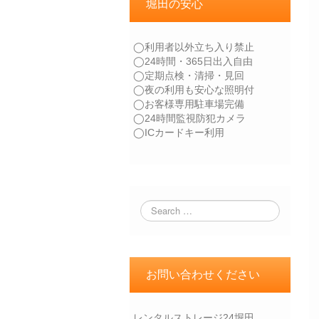
堀田の安心
◯利用者以外立ち入り禁止
◯24時間・365日出入自由
◯定期点検・清掃・見回
◯夜の利用も安心な照明付
◯お客様専用駐車場完備
◯24時間監視防犯カメラ
◯ICカードキー利用
お問い合わせください
レンタルストレージ24堀田