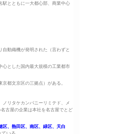
名駅とともに一大都心部、商業中心
り自動織機が発明された（言わずと
中心とした国内最大規模の工業都市
東京都文京区の三拠点）がある。
、ノリタケカンパニーリミテド、メ
い名古屋の企業は本社を名古屋でとど
穂区、熱田区、南区、緑区、天白
れている。