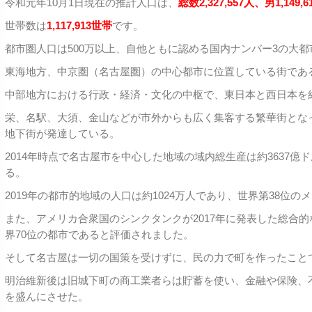
令和元年10月1日現在の推計人口は、
総数2,327,557人、男1,149,6
世帯数は
1,117,9
13世帯
です。
都市圏人口は500万以上、自他ともに認める国内ナンバー3の大
東海地方、中京圏（名古屋圏）の中心都市に位置している街であ
中部地方における行政・経済・文化の中枢で、東日本と西日本を
栄、名駅、大須、金山などが市外からも広く集客する繁華街とな
地下街が発達している。
2014年時点で名古屋市を中心した地域の域内総生産は約3637億
る。
2019年の都市的地域の人口は約1024万人であり、世界第38位の
また、アメリカ合衆国のシンクタンクが2017年に発表した総合
界70位の都市であると評価されました。
そして名古屋は一切の国策を受けずに、民の力で町を作ったこと
明治維新後は旧城下町の商工業者らは貯蓄を使い、金融や保険、
を盛んにさせた。