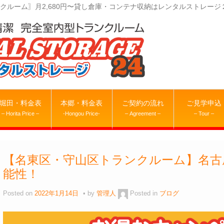
クルーム〗月2,680円〜貸し倉庫・コンテナ収納はレンタルストレージ
堀田・料金表
本郷・料金表
ご契約の流れ
ご見学申込
– Horita Price –
-Hongou Price-
– Agreement –
– Tour –
【名東区・守山区トランクルーム】名古
能性！
Posted on
2022年1月14日
by
管理人
Posted in
ブログ