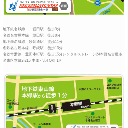
地下鉄名城線 堀田駅 徒歩3分
名鉄名古屋本線 堀田駅 徒歩8分
地下鉄名城線 妙音通駅 徒歩11分
名鉄名古屋本線 呼続駅 徒歩13分
名鉄常滑線 豊田本町駅 徒歩15分レンタルストレージ24本郷名古屋市
名東区本郷2-215 本郷ビルTOKI 1Ｆ