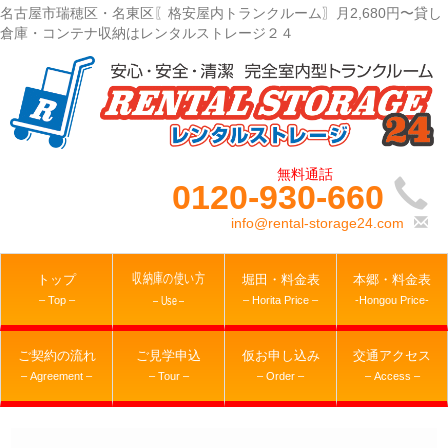
名古屋市瑞穂区・名東区〖格安屋内トランクルーム〗月2,680円〜貸し
倉庫・コンテナ収納はレンタルストレージ２４
0120-930-660
info@rental-storage24.com
収納庫の使い方
トップ
堀田・料金表
本郷・料金表
– Top –
– Horita Price –
-Hongou Price-
– Use –
ご契約の流れ
ご見学申込
仮お申し込み
交通アクセス
– Agreement –
– Tour –
– Order –
– Access –