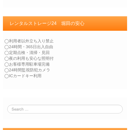
レンタルストレージ24 堀田の安心
◯利用者以外立ち入り禁止
◯24時間・365日出入自由
◯定期点検・清掃・見回
◯夜の利用も安心な照明付
◯お客様専用駐車場完備
◯24時間監視防犯カメラ
◯ICカードキー利用