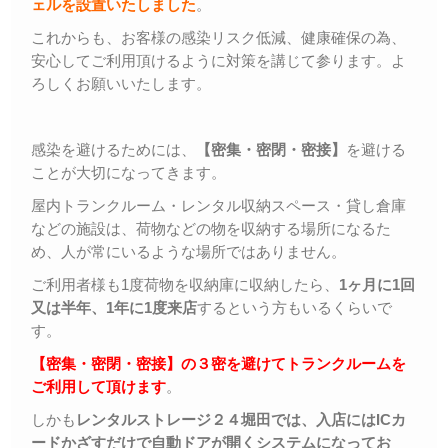
ェルを設置いたしました
。
これからも、お客様の感染リスク低減、健康確保の為、
安心してご利用頂けるように対策を講じて参ります。よ
ろしくお願いいたします。
感染を避けるためには、
【密集・密閉・密接】
を避ける
ことが大切になってきます。
屋内トランクルーム・レンタル収納スペース・貸し倉庫
などの施設は、荷物などの物を収納する場所になるた
め、人が常にいるような場所ではありません。
ご利用者様も1度荷物を収納庫に収納したら、
1ヶ月に1回
又は半年、1年に1度来店
するという方もいるくらいで
す。
【密集・密閉・密接】の３密を避けてトランクルームを
ご利用して頂けます
。
しかも
レンタルストレージ２４堀田では、入店にはICカ
ードかざすだけで自動ドアが開くシステムになってお