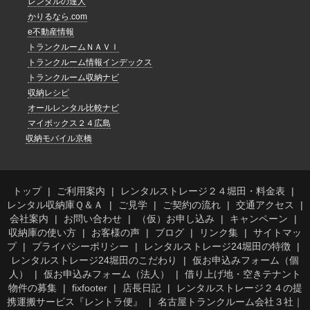
レンタルの達人
かりるなら.com
e不動産情報
トランクルームＮＡＶＩ
トランクルーム情報インデックス
トランクルーム収納ナビ
収納レシピ
オールレンタル比較ナビ
マイボックス２４広島
収納モバイル京橋
トップ
ご利用案内
レンタルストレージ２４堀田・料金表
レンタル収納庫Ｑ＆Ａ
ご見学
ご契約の流れ
交通アクセス
会社案内
お問い合わせ
（仮）お申し込み
キャンペーン
収納庫の使い方
お客様の声
ブログ
リンク集
サイトマッ
プ
プライバシーポリシー
レンタルストレージ24堀田の特徴
レンタルストレージ24堀田のこだわり
仮お申込みフォーム（個
人）
仮お申込みフォーム（法人）
借り上げ地・空きテナント
物件の募集
fixfooter
店長日記
レンタルストレージ２４の提
携運搬サービス『レントラ便』
名古屋トランクルーム会社３社｜