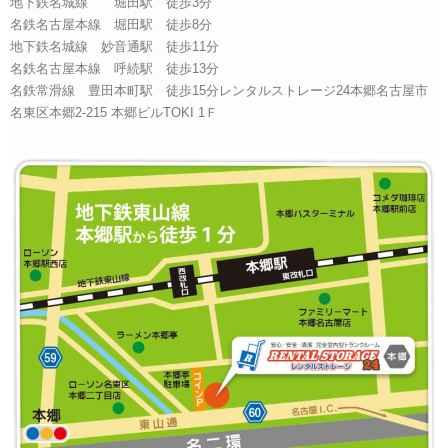
地下鉄名城線 堀田駅 徒歩3分
名鉄名古屋本線 堀田駅 徒歩8分
地下鉄名城線 妙音通駅 徒歩11分
名鉄名古屋本線 呼続駅 徒歩13分
名鉄常滑線 豊田本町駅 徒歩15分レンタルストレージ24本郷名古屋市
名東区本郷2-215 本郷ビルTOKI 1Ｆ