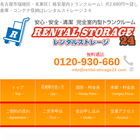
名古屋市瑞穂区・名東区〖格安屋内トランクルーム〗月2,680円〜貸し
倉庫・コンテナ収納はレンタルストレージ２４
0120-930-660
info@rental-storage24.com
収納庫の使い方
トップ
堀田・料金表
本郷・料金表
– Top –
– Horita Price –
-Hongou Price-
– Use –
ご契約の流れ
ご見学申込
仮お申し込み
交通アクセス
– Agreement –
– Tour –
– Order –
– Access –