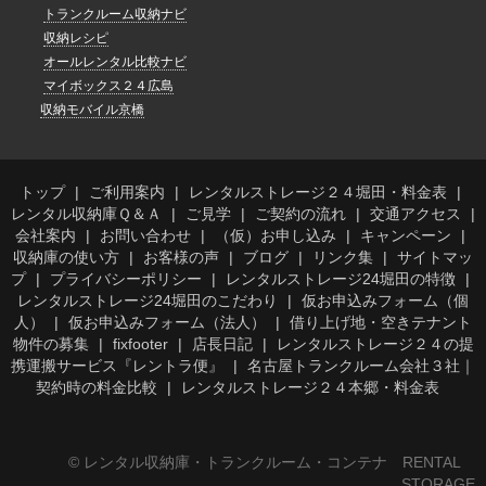
トランクルーム収納ナビ
収納レシピ
オールレンタル比較ナビ
マイボックス２４広島
収納モバイル京橋
トップ
ご利用案内
レンタルストレージ２４堀田・料金表
レンタル収納庫Ｑ＆Ａ
ご見学
ご契約の流れ
交通アクセス
会社案内
お問い合わせ
（仮）お申し込み
キャンペーン
収納庫の使い方
お客様の声
ブログ
リンク集
サイトマッ
プ
プライバシーポリシー
レンタルストレージ24堀田の特徴
レンタルストレージ24堀田のこだわり
仮お申込みフォーム（個
人）
仮お申込みフォーム（法人）
借り上げ地・空きテナント
物件の募集
fixfooter
店長日記
レンタルストレージ２４の提
携運搬サービス『レントラ便』
名古屋トランクルーム会社３社｜
契約時の料金比較
レンタルストレージ２４本郷・料金表
© レンタル収納庫・トランクルーム・コンテナ RENTAL
STORAGE