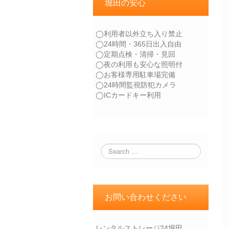
堀田の安心
◯利用者以外立ち入り禁止
◯24時間・365日出入自由
◯定期点検・清掃・見回
◯夜の利用も安心な照明付
◯お客様専用駐車場完備
◯24時間監視防犯カメラ
◯ICカードキー利用
お問い合わせください
レンタルストレージ24堀田