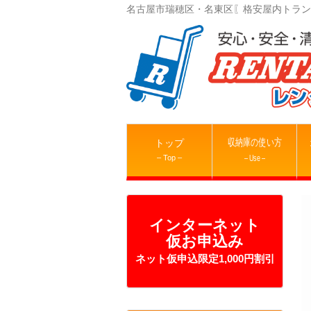
名古屋市瑞穂区・名東区〖格安屋内トラン
収納庫の使い方
トップ
– Top –
– Use –
インターネット
仮お申込み
ネット仮申込限定1,000円割引