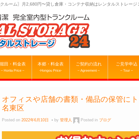
クルーム〗月2,680円〜貸し倉庫・コンテナ収納はレンタルストレージ
堀田・料金表
本郷・料金表
ご契約の流れ
ご見学申込
– Horita Price –
-Hongou Price-
– Agreement –
– Tour –
オフィスや店舗の書類・備品の保管にト
名東区
Posted on
2022年6月10日
by
管理人
Posted in
ブログ