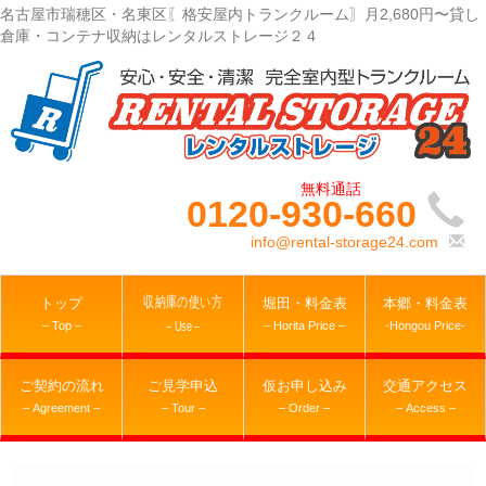
名古屋市瑞穂区・名東区〖格安屋内トランクルーム〗月2,680円〜貸し
倉庫・コンテナ収納はレンタルストレージ２４
0120-930-660
info@rental-storage24.com
収納庫の使い方
トップ
堀田・料金表
本郷・料金表
– Top –
– Horita Price –
-Hongou Price-
– Use –
ご契約の流れ
ご見学申込
仮お申し込み
交通アクセス
– Agreement –
– Tour –
– Order –
– Access –