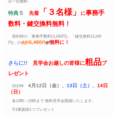
が一切無料
「３名様」
事務手
特典５
先着
に
数料・鍵交換料無料！
契約時の「事務手数料(3,240円)」「鍵交換料(3,240
6,480
無料
に！
円)」の
合計
円
が
粗品
さらに!!
見学会お越しの皆様に
プ
レゼント
4月12日（金）、
13日（土）
、
14日
2019年
（日）
各10時～15時まで 無料見学会開催いたします。
※1家族様1つプレゼント