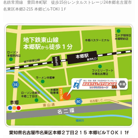
名鉄常滑線 豊田本町駅 徒歩15分レンタルストレージ24本郷名古屋市
名東区本郷2-215 本郷ビルTOKI 1Ｆ