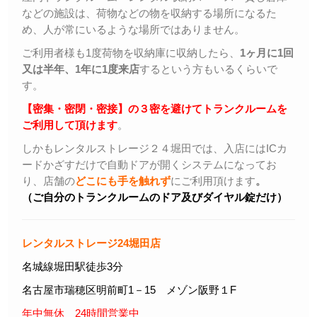
などの施設は、荷物などの物を収納する場所になるた
め、人が常にいるような場所ではありません。
ご利用者様も1度荷物を収納庫に収納したら、
1ヶ月に1回
又は半年、1年に1度来店
するという方もいるくらいで
す。
【密集・密閉・密接】の３密を避けてトランクルームを
ご利用して頂けます
。
しかもレンタルストレージ２４堀田では、入店にはICカ
ードかざすだけで自動ドアが開くシステムになってお
り、店舗の
どこにも手を触れず
にご利用頂けます
。
（ご自分のトランクルームのドア及びダイヤル錠だけ）
レンタルストレージ24堀田店
名城線堀田駅徒歩3分
名古屋市瑞穂区明前町1－15 メゾン阪野１F
年中無休 24時間営業中