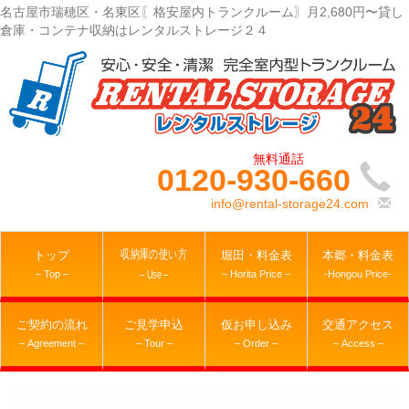
名古屋市瑞穂区・名東区〖格安屋内トランクルーム〗月2,680円〜貸し
倉庫・コンテナ収納はレンタルストレージ２４
0120-930-660
info@rental-storage24.com
収納庫の使い方
トップ
堀田・料金表
本郷・料金表
– Top –
– Horita Price –
-Hongou Price-
– Use –
ご契約の流れ
ご見学申込
仮お申し込み
交通アクセス
– Agreement –
– Tour –
– Order –
– Access –