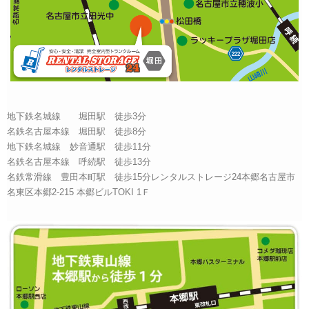
地下鉄名城線 堀田駅 徒歩3分
名鉄名古屋本線 堀田駅 徒歩8分
地下鉄名城線 妙音通駅 徒歩11分
名鉄名古屋本線 呼続駅 徒歩13分
名鉄常滑線 豊田本町駅 徒歩15分レンタルストレージ24本郷名古屋市
名東区本郷2-215 本郷ビルTOKI 1Ｆ