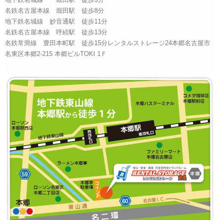
地下鉄名城線 堀田駅 徒歩3分
名鉄名古屋本線 堀田駅 徒歩8分
地下鉄名城線 妙音通駅 徒歩11分
名鉄名古屋本線 呼続駅 徒歩13分
名鉄常滑線 豊田本町駅 徒歩15分レンタルストレージ24本郷名古屋市
名東区本郷2-215 本郷ビルTOKI 1Ｆ