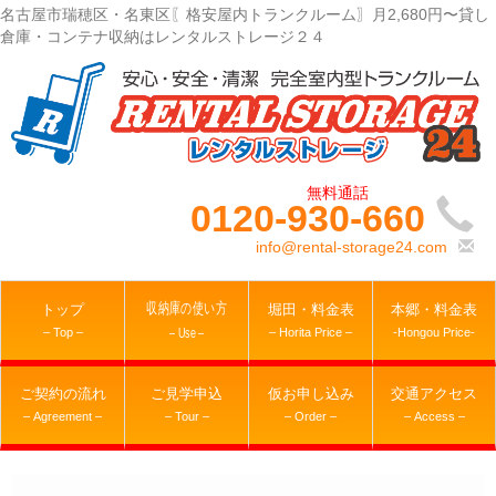
名古屋市瑞穂区・名東区〖格安屋内トランクルーム〗月2,680円〜貸し
倉庫・コンテナ収納はレンタルストレージ２４
0120-930-660
info@rental-storage24.com
収納庫の使い方
トップ
堀田・料金表
本郷・料金表
– Top –
– Horita Price –
-Hongou Price-
– Use –
ご契約の流れ
ご見学申込
仮お申し込み
交通アクセス
– Agreement –
– Tour –
– Order –
– Access –