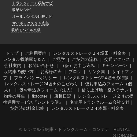
トランクルーム収納ナビ
収納レシピ
オールレンタル比較ナビ
マイボックス２４広島
収納モバイル京橋
トップ
ご利用案内
レンタルストレージ２４堀田・料金表
レンタル収納庫Ｑ＆Ａ
ご見学
ご契約の流れ
交通アクセス
会社案内
お問い合わせ
（仮）お申し込み
キャンペーン
収納庫の使い方
お客様の声
ブログ
リンク集
サイトマッ
プ
プライバシーポリシー
レンタルストレージ24堀田の特徴
レンタルストレージ24堀田のこだわり
仮お申込みフォーム（個
人）
仮お申込みフォーム（法人）
借り上げ地・空きテナント
物件の募集
fixfooter
店長日記
レンタルストレージ２４の提
携運搬サービス『レントラ便』
名古屋トランクルーム会社３社｜
契約時の料金比較
レンタルストレージ２４本郷・料金表
© レンタル収納庫・トランクルーム・コンテナ RENTAL
STORAGE