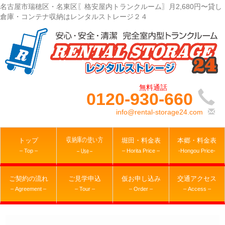
名古屋市瑞穂区・名東区〖格安屋内トランクルーム〗月2,680円〜貸し
倉庫・コンテナ収納はレンタルストレージ２４
0120-930-660
info@rental-storage24.com
収納庫の使い方
トップ
堀田・料金表
本郷・料金表
– Top –
– Horita Price –
-Hongou Price-
– Use –
ご契約の流れ
ご見学申込
仮お申し込み
交通アクセス
– Agreement –
– Tour –
– Order –
– Access –