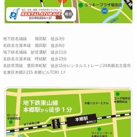
地下鉄名城線 堀田駅 徒歩3分
名鉄名古屋本線 堀田駅 徒歩8分
地下鉄名城線 妙音通駅 徒歩11分
名鉄名古屋本線 呼続駅 徒歩13分
名鉄常滑線 豊田本町駅 徒歩15分レンタルストレージ24本郷名古屋市
名東区本郷2-215 本郷ビルTOKI 1Ｆ