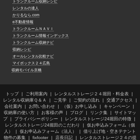
トランクルーム収納レシピ
レンタルの達人
かりるなら.com
e不動産情報
トランクルームＮＡＶＩ
トランクルーム情報インデックス
トランクルーム収納ナビ
収納レシピ
オールレンタル比較ナビ
マイボックス２４広島
収納モバイル京橋
トップ
ご利用案内
レンタルストレージ２４堀田・料金表
レンタル収納庫Ｑ＆Ａ
ご見学
ご契約の流れ
交通アクセス
会社案内
お問い合わせ
（仮）お申し込み
キャンペーン
収納庫の使い方
お客様の声
ブログ
リンク集
サイトマッ
プ
プライバシーポリシー
レンタルストレージ24堀田の特徴
レンタルストレージ24堀田のこだわり
仮お申込みフォーム（個
人）
仮お申込みフォーム（法人）
借り上げ地・空きテナント
物件の募集
fixfooter
店長日記
レンタルストレージ２４の提