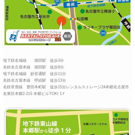
地下鉄名城線 堀田駅 徒歩3分
名鉄名古屋本線 堀田駅 徒歩8分
地下鉄名城線 妙音通駅 徒歩11分
名鉄名古屋本線 呼続駅 徒歩13分
名鉄常滑線 豊田本町駅 徒歩15分レンタルストレージ24本郷名古屋市
名東区本郷2-215 本郷ビルTOKI 1Ｆ