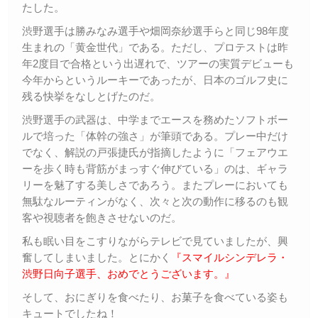
たした。
渋野選手は勝みなみ選手や畑岡奈紗選手らと同じ98年度
生まれの「黄金世代」である。ただし、プロテストは昨
年2度目で合格という出遅れで、ツアーの実質デビューも
今年からというルーキーであったが、日本のゴルフ史に
残る快挙をなしとげたのだ。
渋野選手の武器は、中学までエースを務めたソフトボー
ルで培った「体幹の強さ」が筆頭である。プレー中だけ
でなく、解説の戸張捷氏が指摘したように「フェアウエ
ーを歩く時も背筋がまっすぐ伸びている」のは、ギャラ
リーを魅了する美しさであろう。またプレーにおいても
無駄なルーティンがなく、次々と次の動作に移るのも観
客や視聴者を飽きさせないのだ。
私も眠い目をこすりながらテレビで見ていましたが、興
奮してしまいました。とにかく
『スマイルシンデレラ・
渋野日向子選手、おめでとうございます。』
そして、おにぎりを食べたり、お菓子を食べている姿も
キュートでしたね！