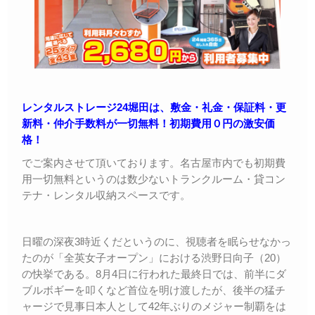
レンタルストレージ24堀田は、敷金・礼金・保証料・更
新料・仲介手数料が一切無料！初期費用０円の激安価
格！
でご案内させて頂いております。名古屋市内でも初期費
用一切無料というのは数少ないトランクルーム・貸コン
テナ・レンタル収納スペースです。
日曜の深夜3時近くだというのに、視聴者を眠らせなかっ
たのが「全英女子オープン」における渋野日向子（20）
の快挙である。8月4日に行われた最終日では、前半にダ
ブルボギーを叩くなど首位を明け渡したが、後半の猛チ
ャージで見事日本人として42年ぶりのメジャー制覇をは