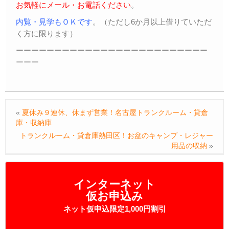
お気軽にメール・お電話ください
。
内覧・見学もＯＫです
。（ただし6か月以上借りていただ
く方に限ります）
ーーーーーーーーーーーーーーーーーーーーーーーーー
ーーー
«
夏休み９連休、休まず営業！名古屋トランクルーム・貸倉
庫・収納庫
トランクルーム・貸倉庫熱田区！お盆のキャンプ・レジャー
用品の収納
»
インターネット
仮お申込み
ネット仮申込限定1,000円割引