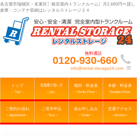
名古屋市瑞穂区・名東区〖格安屋内トランクルーム〗月2,680円〜貸し
倉庫・コンテナ収納はレンタルストレージ２４
0120-930-660
info@rental-storage24.com
収納庫の使い方
トップ
堀田・料金表
本郷・料金表
– Top –
– Horita Price –
-Hongou Price-
– Use –
ご契約の流れ
ご見学申込
仮お申し込み
交通アクセス
– Agreement –
– Tour –
– Order –
– Access –