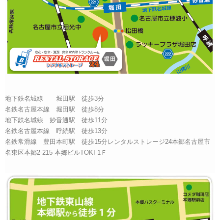
地下鉄名城線 堀田駅 徒歩3分
名鉄名古屋本線 堀田駅 徒歩8分
地下鉄名城線 妙音通駅 徒歩11分
名鉄名古屋本線 呼続駅 徒歩13分
名鉄常滑線 豊田本町駅 徒歩15分レンタルストレージ24本郷名古屋市
名東区本郷2-215 本郷ビルTOKI 1Ｆ