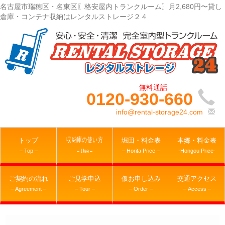
名古屋市瑞穂区・名東区〖格安屋内トランクルーム〗月2,680円〜貸し
倉庫・コンテナ収納はレンタルストレージ２４
0120-930-660
info@rental-storage24.com
収納庫の使い方
トップ
堀田・料金表
本郷・料金表
– Top –
– Horita Price –
-Hongou Price-
– Use –
ご契約の流れ
ご見学申込
仮お申し込み
交通アクセス
– Agreement –
– Tour –
– Order –
– Access –