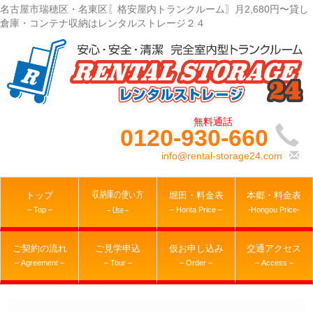
名古屋市瑞穂区・名東区〖格安屋内トランクルーム〗月2,680円〜貸し
倉庫・コンテナ収納はレンタルストレージ２４
0120-930-660
info@rental-storage24.com
収納庫の使い方
トップ
堀田・料金表
本郷・料金表
– Top –
– Horita Price –
-Hongou Price-
– Use –
ご契約の流れ
ご見学申込
仮お申し込み
交通アクセス
– Agreement –
– Tour –
– Order –
– Access –