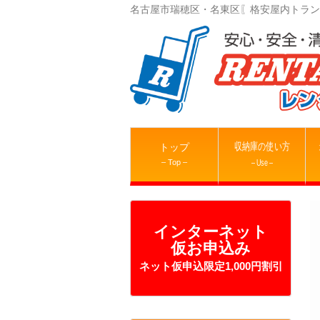
名古屋市瑞穂区・名東区〖格安屋内トラン
収納庫の使い方
トップ
– Top –
– Use –
インターネット
仮お申込み
ネット仮申込限定1,000円割引