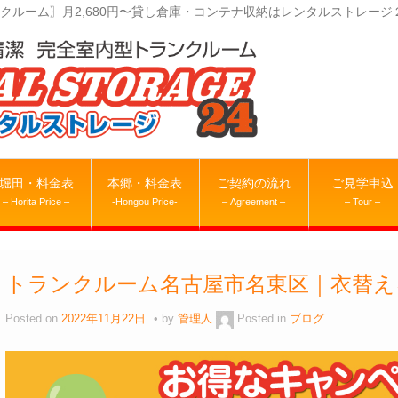
クルーム〗月2,680円〜貸し倉庫・コンテナ収納はレンタルストレージ
堀田・料金表
本郷・料金表
ご契約の流れ
ご見学申込
– Horita Price –
-Hongou Price-
– Agreement –
– Tour –
トランクルーム名古屋市名東区｜衣替え
Posted on
2022年11月22日
by
管理人
Posted in
ブログ