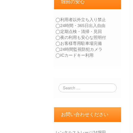
堀田の安心
◯利用者以外立ち入り禁止
◯24時間・365日出入自由
◯定期点検・清掃・見回
◯夜の利用も安心な照明付
◯お客様専用駐車場完備
◯24時間監視防犯カメラ
◯ICカードキー利用
お問い合わせください
レンタルストレージ24堀田