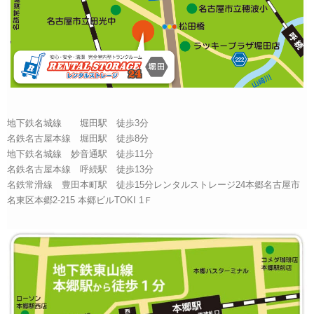
地下鉄名城線 堀田駅 徒歩3分
名鉄名古屋本線 堀田駅 徒歩8分
地下鉄名城線 妙音通駅 徒歩11分
名鉄名古屋本線 呼続駅 徒歩13分
名鉄常滑線 豊田本町駅 徒歩15分レンタルストレージ24本郷名古屋市
名東区本郷2-215 本郷ビルTOKI 1Ｆ