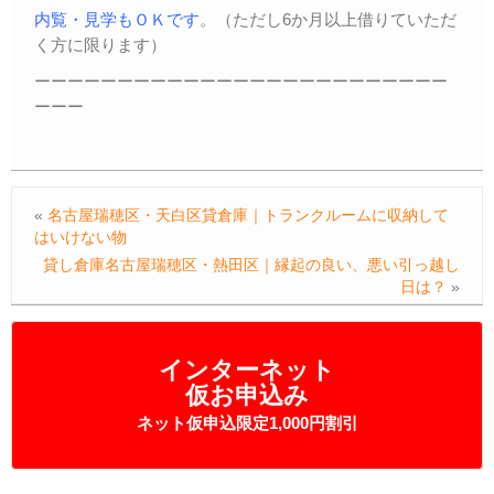
内覧・見学もＯＫです
。（ただし6か月以上借りていただ
く方に限ります）
ーーーーーーーーーーーーーーーーーーーーーーーーー
ーーー
«
名古屋瑞穂区・天白区貸倉庫｜トランクルームに収納して
はいけない物
貸し倉庫名古屋瑞穂区・熱田区｜縁起の良い、悪い引っ越し
日は？
»
インターネット
仮お申込み
ネット仮申込限定1,000円割引