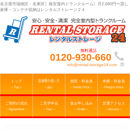
名古屋市瑞穂区・名東区〖格安屋内トランクルーム〗月2,680円〜貸し
倉庫・コンテナ収納はレンタルストレージ２４
0120-930-660
info@rental-storage24.com
収納庫の使い方
トップ
堀田・料金表
本郷・料金表
– Top –
– Horita Price –
-Hongou Price-
– Use –
ご契約の流れ
ご見学申込
仮お申し込み
交通アクセス
– Agreement –
– Tour –
– Order –
– Access –