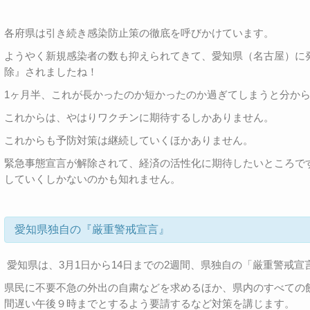
各府県は引き続き感染防止策の徹底を呼びかけています。
ようやく新規感染者の数も抑えられてきて、愛知県（名古屋）に
除』されましたね！
1ヶ月半、これが長かったのか短かったのか過ぎてしまうと分か
これからは、やはりワクチンに期待するしかありません。
これからも予防対策は継続していくほかありません。
緊急事態宣言が解除されて、経済の活性化に期待したいところで
していくしかないのかも知れません。
愛知県独自の『厳重警戒宣言』
愛知県は、3月1日から14日までの2週間、県独自の「厳重警戒宣
県民に不要不急の外出の自粛などを求めるほか、県内のすべての
間遅い午後９時までとするよう要請するなど対策を講じます。