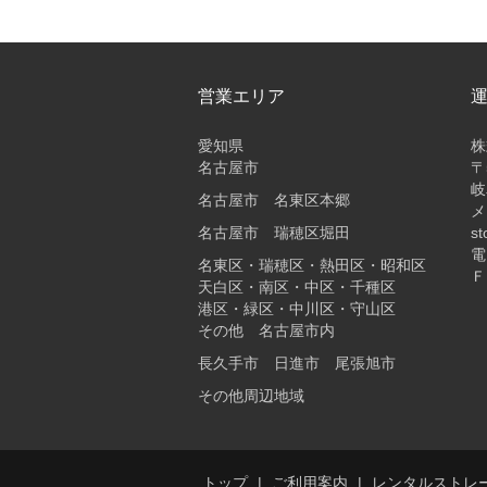
営業エリア
愛知県
株
名古屋市
〒
岐
名古屋市 名東区本郷
メ
名古屋市 瑞穂区堀田
st
電
名東区・瑞穂区・熱田区・昭和区
Ｆ
天白区・南区・中区・千種区
港区・緑区・中川区・守山区
その他 名古屋市内
長久手市 日進市 尾張旭市
その他周辺地域
トップ
ご利用案内
レンタルストレ