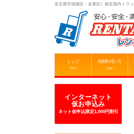
名古屋市瑞穂区・名東区〖格安屋内トラン
収納庫の使い方
トップ
– Top –
– Use –
インターネット
仮お申込み
ネット仮申込限定1,000円割引