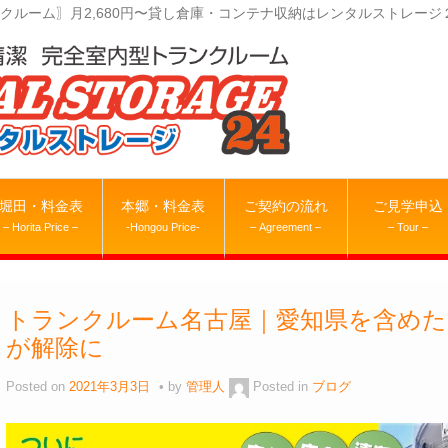
クルーム〗月2,680円〜貸し倉庫・コンテナ収納はレンタルストレージ
堀田・料金表
本郷・料金表
ご契約の流れ
ご見学申込
– Horita Price –
-Hongou Price-
– Agreement –
– Tour –
トランクルーム名古屋｜愛知県を含めた
が解除に
Posted on
2021年3月3日
by
管理人
Posted in
ブログ