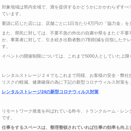
対象地域は県内全域で、酒を提供するかどうかにかかわらずすべ
ています。
要請に応じた店には、店舗ごとに1日当たり4万円の「協力金」を
また、県民に対しては、不要不急の外出の自粛や県をまたぐ不要
か、事業者に対して、引き続き出勤者数の7割削減を目指したテ
す。
イベントの開催制限については、これまで5000人としていた上限
レンタルストレージ２４でもこれまで同様、お客様の安全・弊社
リスクの軽減、健康確保の為に下記の新型コロナウィルス対策を
レンタルストレージ24の新型コロナウィルス対策
リモートワーク推進を叫ばれている昨今、トランクルーム・レン
です。
仕事をするスペースは、整理整頓されていれば仕事の効率も向上