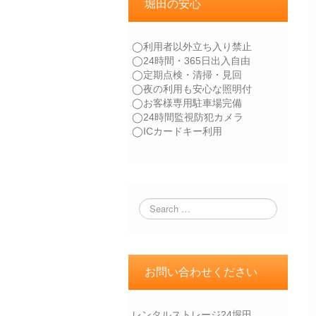
堀田の安心
◯利用者以外立ち入り禁止
◯24時間・365日出入自由
◯定期点検・清掃・見回
◯夜の利用も安心な照明付
◯お客様専用駐車場完備
◯24時間監視防犯カメラ
◯ICカードキー利用
お問い合わせください
レンタルストレージ24堀田