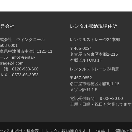
運営会社
レンタル収納現場住所
式会社 ウィングニール
レンタルストレージ24本郷
508-0001
〒465-0024
阜県中津川市中津川1121-11
名古屋市名東区本郷2-215
ール：info@rental-
本郷ビルTOKI 1Ｆ
orage24.com
 話：0120-930-660
レンタルストレージ24堀田
ＡＸ：0573-66-3953
〒467-0852
名古屋市瑞穂区明前町1-15
メゾン阪野 1Ｆ
電話受付時間 9:00〜20:00
土曜・日曜・祝日も営業してます
ージ２４堀田・料金表
レンタル収納庫Ｑ＆Ａ
ご見学
ご契約の