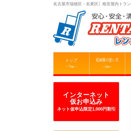
名古屋市瑞穂区・名東区〖格安屋内トラン
収納庫の使い方
トップ
– Top –
– Use –
インターネット
仮お申込み
ネット仮申込限定1,000円割引