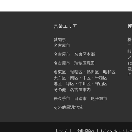
営業エリア
愛知県
株
名古屋市
〒
岐
名古屋市 名東区本郷
メ
名古屋市 瑞穂区堀田
st
電
名東区・瑞穂区・熱田区・昭和区
Ｆ
天白区・南区・中区・千種区
港区・緑区・中川区・守山区
その他 名古屋市内
長久手市 日進市 尾張旭市
その他周辺地域
トップ
ご利用案内
レンタルストレ