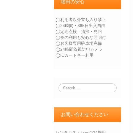
堀田の安心
◯利用者以外立ち入り禁止
◯24時間・365日出入自由
◯定期点検・清掃・見回
◯夜の利用も安心な照明付
◯お客様専用駐車場完備
◯24時間監視防犯カメラ
◯ICカードキー利用
お問い合わせください
レンタルストレージ24堀田