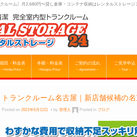
クルーム〗月2,680円〜貸し倉庫・コンテナ収納はレンタルストレージ
堀田・料金表
本郷・料金表
ご契約の流れ
ご見学申込
– Horita Price –
-Hongou Price-
– Agreement –
– Tour –
トランクルーム名古屋｜新店舗候補の名
Posted on
2021年6月12日
by
管理人
Posted in
ブログ