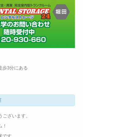
徒歩3分にある
察
うございます。
ム！
状です。