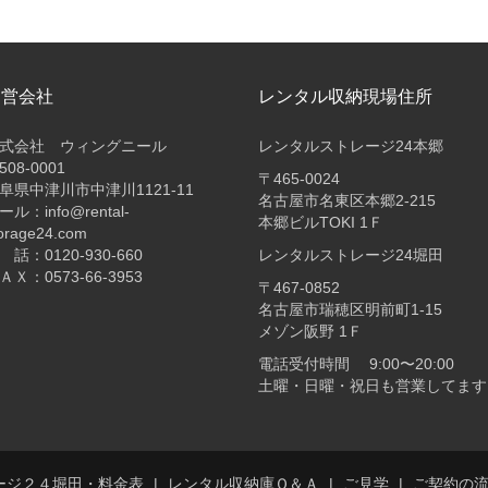
運営会社
レンタル収納現場住所
式会社 ウィングニール
レンタルストレージ24本郷
508-0001
〒465-0024
阜県中津川市中津川1121-11
名古屋市名東区本郷2-215
ール：info@rental-
本郷ビルTOKI 1Ｆ
orage24.com
 話：0120-930-660
レンタルストレージ24堀田
ＡＸ：0573-66-3953
〒467-0852
名古屋市瑞穂区明前町1-15
メゾン阪野 1Ｆ
電話受付時間 9:00〜20:00
土曜・日曜・祝日も営業してます
ージ２４堀田・料金表
レンタル収納庫Ｑ＆Ａ
ご見学
ご契約の