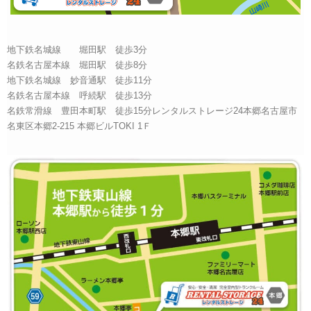
地下鉄名城線 堀田駅 徒歩3分
名鉄名古屋本線 堀田駅 徒歩8分
地下鉄名城線 妙音通駅 徒歩11分
名鉄名古屋本線 呼続駅 徒歩13分
名鉄常滑線 豊田本町駅 徒歩15分レンタルストレージ24本郷名古屋市
名東区本郷2-215 本郷ビルTOKI 1Ｆ