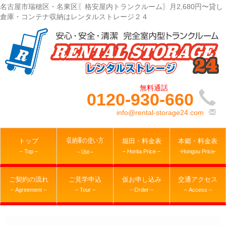
名古屋市瑞穂区・名東区〖格安屋内トランクルーム〗月2,680円〜貸し
倉庫・コンテナ収納はレンタルストレージ２４
0120-930-660
info@rental-storage24.com
収納庫の使い方
トップ
堀田・料金表
本郷・料金表
– Top –
– Horita Price –
-Hongou Price-
– Use –
ご契約の流れ
ご見学申込
仮お申し込み
交通アクセス
– Agreement –
– Tour –
– Order –
– Access –