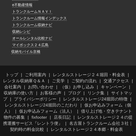
e不動産情報
トランクルームＮＡＶＩ
トランクルーム情報インデックス
トランクルーム収納ナビ
収納レシピ
オールレンタル比較ナビ
マイボックス２４広島
収納モバイル京橋
トップ
ご利用案内
レンタルストレージ２４堀田・料金表
レンタル収納庫Ｑ＆Ａ
ご見学
ご契約の流れ
交通アクセス
会社案内
お問い合わせ
（仮）お申し込み
キャンペーン
収納庫の使い方
お客様の声
ブログ
リンク集
サイトマッ
プ
プライバシーポリシー
レンタルストレージ24堀田の特徴
レンタルストレージ24堀田のこだわり
仮お申込みフォーム（個
人）
仮お申込みフォーム（法人）
借り上げ地・空きテナント
物件の募集
fixfooter
店長日記
レンタルストレージ２４の提
携運搬サービス『レントラ便』
名古屋トランクルーム会社３社｜
契約時の料金比較
レンタルストレージ２４本郷・料金表