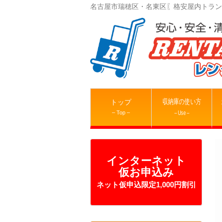
名古屋市瑞穂区・名東区〖格安屋内トラン
収納庫の使い方
トップ
– Top –
– Use –
インターネット
仮お申込み
ネット仮申込限定1,000円割引