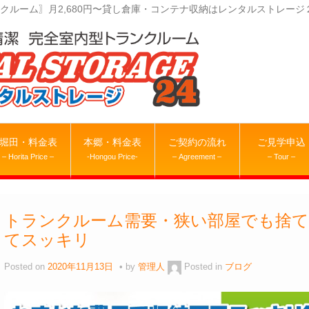
クルーム〗月2,680円〜貸し倉庫・コンテナ収納はレンタルストレージ
堀田・料金表
本郷・料金表
ご契約の流れ
ご見学申込
– Horita Price –
-Hongou Price-
– Agreement –
– Tour –
トランクルーム需要・狭い部屋でも捨
てスッキリ
Posted on
2020年11月13日
by
管理人
Posted in
ブログ