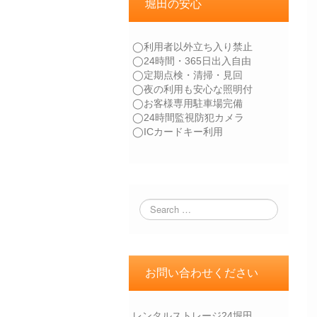
堀田の安心
◯利用者以外立ち入り禁止
◯24時間・365日出入自由
◯定期点検・清掃・見回
◯夜の利用も安心な照明付
◯お客様専用駐車場完備
◯24時間監視防犯カメラ
◯ICカードキー利用
お問い合わせください
レンタルストレージ24堀田