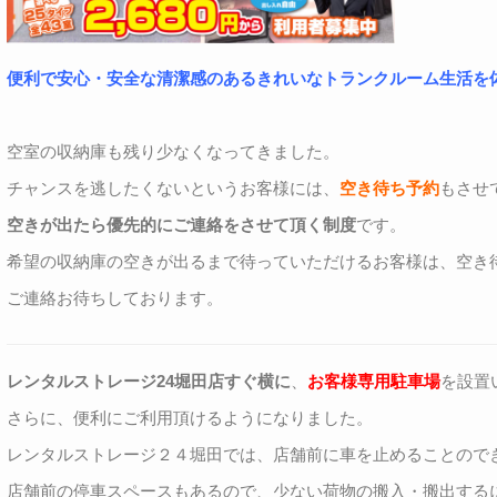
便利で安心・安全な清潔感のあるきれいなトランクルーム生活を
空室の収納庫も残り少なくなってきました。
チャンスを逃したくないというお客様には、
空き待ち予約
もさせ
空きが出たら優先的にご連絡をさせて頂く制度
です。
希望の収納庫の空きが出るまで待っていただけるお客様は、空き
ご連絡お待ちしております。
レンタルストレージ24堀田店すぐ横に
、
お客様専用駐車場
を設置
さらに、便利にご利用頂けるようになりました。
レンタルストレージ２４堀田では、店舗前に車を止めることので
店舗前の停車スペースもあるので、少ない荷物の搬入・搬出する