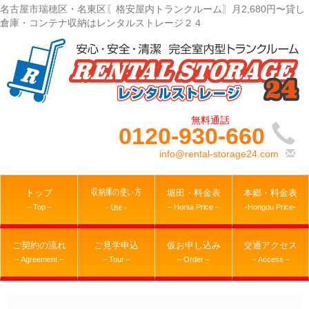
名古屋市瑞穂区・名東区〖格安屋内トランクルーム〗月2,680円〜貸し
倉庫・コンテナ収納はレンタルストレージ２４
0120-930-660
info@rental-storage24.com
収納庫の使い方
トップ
堀田・料金表
本郷・料金表
– Top –
– Horita Price –
-Hongou Price-
– Use –
ご契約の流れ
ご見学申込
仮お申し込み
交通アクセス
– Agreement –
– Tour –
– Order –
– Access –