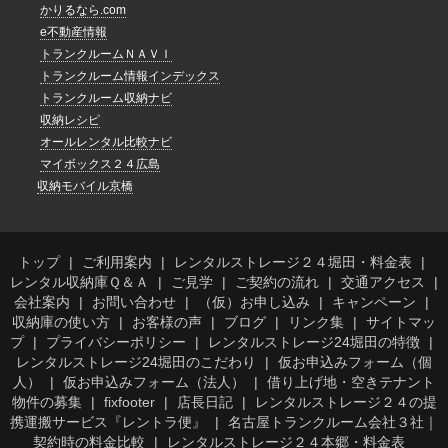
かりるなら.com
e不動産情報
トランクルームＮＡＶＩ
トランクルーム情報インデックス
トランクルーム収納ナビ
収納レシピ
オールレンタル比較ナビ
マイボックス２４広島
収納モバイル京橋
トップ
ご利用案内
レンタルストレージ２４堀田・料金表
レンタル収納庫Ｑ＆Ａ
ご見学
ご契約の流れ
交通アクセス
会社案内
お問い合わせ
（仮）お申し込み
キャンペーン
収納庫の使い方
お客様の声
ブログ
リンク集
サイトマッ
プ
プライバシーポリシー
レンタルストレージ24堀田の特徴
レンタルストレージ24堀田のこだわり
仮お申込みフォーム（個
人）
仮お申込みフォーム（法人）
借り上げ地・空きテナント
物件の募集
fixfooter
店長日記
レンタルストレージ２４の提
携運搬サービス『レントラ便』
名古屋トランクルーム会社３社｜
契約時の料金比較
レンタルストレージ２４本郷・料金表