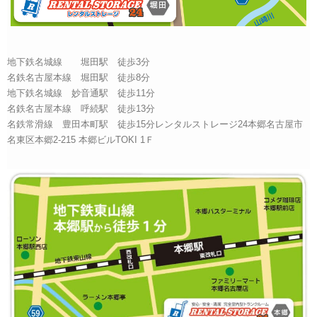
地下鉄名城線 堀田駅 徒歩3分
名鉄名古屋本線 堀田駅 徒歩8分
地下鉄名城線 妙音通駅 徒歩11分
名鉄名古屋本線 呼続駅 徒歩13分
名鉄常滑線 豊田本町駅 徒歩15分レンタルストレージ24本郷名古屋市
名東区本郷2-215 本郷ビルTOKI 1Ｆ