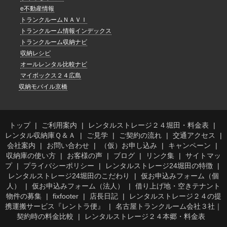
e不動産情報
トランクルームＮＡＶＩ
トランクルーム情報インデックス
トランクルーム収納ナビ
収納レシピ
オールレンタル比較ナビ
マイボックス２４広島
収納モバイル京橋
トップ
ご利用案内
レンタルストレージ２４堀田・料金表
レンタル収納庫Ｑ＆Ａ
ご見学
ご契約の流れ
交通アクセス
会社案内
お問い合わせ
（仮）お申し込み
キャンペーン
収納庫の使い方
お客様の声
ブログ
リンク集
サイトマッ
プ
プライバシーポリシー
レンタルストレージ24堀田の特徴
レンタルストレージ24堀田のこだわり
仮お申込みフォーム（個
人）
仮お申込みフォーム（法人）
借り上げ地・空きテナント
物件の募集
fixfooter
店長日記
レンタルストレージ２４の提
携運搬サービス『レントラ便』
名古屋トランクルーム会社３社｜
契約時の料金比較
レンタルストレージ２４本郷・料金表