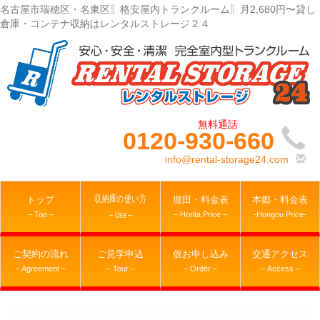
名古屋市瑞穂区・名東区〖格安屋内トランクルーム〗月2,680円〜貸し
倉庫・コンテナ収納はレンタルストレージ２４
0120-930-660
info@rental-storage24.com
収納庫の使い方
トップ
堀田・料金表
本郷・料金表
– Top –
– Horita Price –
-Hongou Price-
– Use –
ご契約の流れ
ご見学申込
仮お申し込み
交通アクセス
– Agreement –
– Tour –
– Order –
– Access –