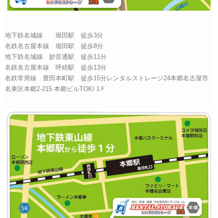
地下鉄名城線 堀田駅 徒歩3分
名鉄名古屋本線 堀田駅 徒歩8分
地下鉄名城線 妙音通駅 徒歩11分
名鉄名古屋本線 呼続駅 徒歩13分
名鉄常滑線 豊田本町駅 徒歩15分レンタルストレージ24本郷名古屋市
名東区本郷2-215 本郷ビルTOKI 1Ｆ