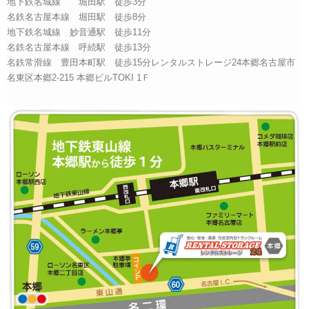
地下鉄名城線 堀田駅 徒歩3分
名鉄名古屋本線 堀田駅 徒歩8分
地下鉄名城線 妙音通駅 徒歩11分
名鉄名古屋本線 呼続駅 徒歩13分
名鉄常滑線 豊田本町駅 徒歩15分レンタルストレージ24本郷名古屋市
名東区本郷2-215 本郷ビルTOKI 1Ｆ