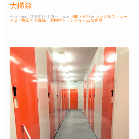
大掃除
Published
2019年12月26日
- size:
480 × 640
in
レンタルストレー
ジ２４堀田も大掃除！屋内型トランクルーム名古屋