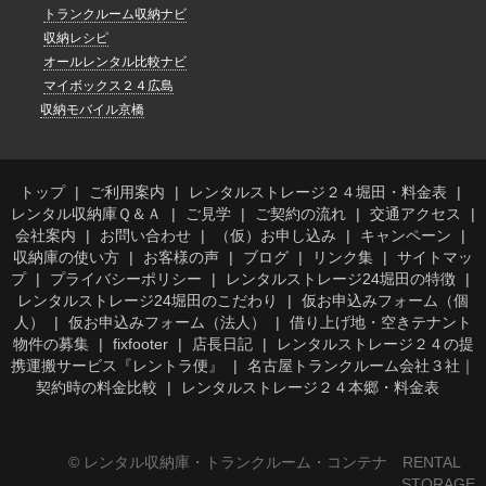
トランクルーム収納ナビ
収納レシピ
オールレンタル比較ナビ
マイボックス２４広島
収納モバイル京橋
トップ
ご利用案内
レンタルストレージ２４堀田・料金表
レンタル収納庫Ｑ＆Ａ
ご見学
ご契約の流れ
交通アクセス
会社案内
お問い合わせ
（仮）お申し込み
キャンペーン
収納庫の使い方
お客様の声
ブログ
リンク集
サイトマッ
プ
プライバシーポリシー
レンタルストレージ24堀田の特徴
レンタルストレージ24堀田のこだわり
仮お申込みフォーム（個
人）
仮お申込みフォーム（法人）
借り上げ地・空きテナント
物件の募集
fixfooter
店長日記
レンタルストレージ２４の提
携運搬サービス『レントラ便』
名古屋トランクルーム会社３社｜
契約時の料金比較
レンタルストレージ２４本郷・料金表
© レンタル収納庫・トランクルーム・コンテナ RENTAL
STORAGE