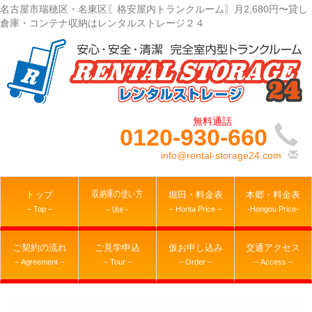
名古屋市瑞穂区・名東区〖格安屋内トランクルーム〗月2,680円〜貸し
倉庫・コンテナ収納はレンタルストレージ２４
0120-930-660
info@rental-storage24.com
収納庫の使い方
トップ
堀田・料金表
本郷・料金表
– Top –
– Horita Price –
-Hongou Price-
– Use –
ご契約の流れ
ご見学申込
仮お申し込み
交通アクセス
– Agreement –
– Tour –
– Order –
– Access –