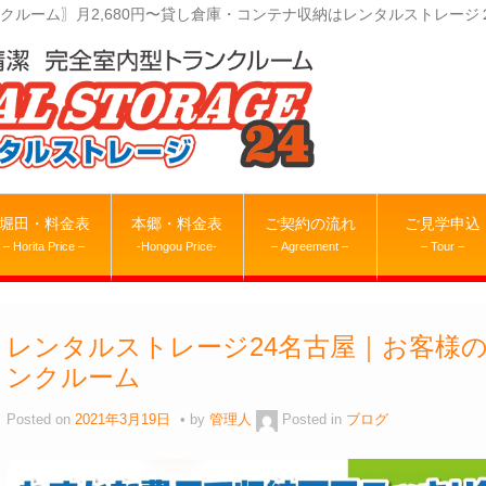
クルーム〗月2,680円〜貸し倉庫・コンテナ収納はレンタルストレージ
堀田・料金表
本郷・料金表
ご契約の流れ
ご見学申込
– Horita Price –
-Hongou Price-
– Agreement –
– Tour –
レンタルストレージ24名古屋｜お客様
ンクルーム
Posted on
2021年3月19日
by
管理人
Posted in
ブログ