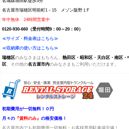
名城線堀田駅徒歩3分
名古屋市瑞穂区明前町1－15 メゾン阪野１F
年中無休 24時間営業中
0120-930-660（受付時間9：00～20：00）
≪サイズ・料金表はこちら≫
≪収納庫の使い方はこちら≫
瑞穂区
のみなさまはもちろん、
熱田区・昭和区・天白区・
南区・
区
、その他の
名古屋市内
のみなさまもご利用いただけます。
初期費用が一切無料！０円
月々の
『賃料のみ』
の格安価格！
名古屋市内でも初期費用一切無料・お客様専用駐車場完備！