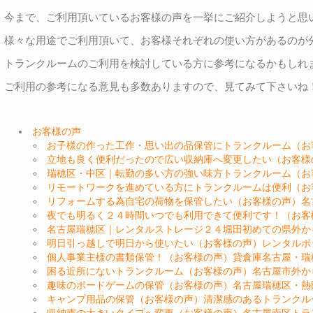
今まで、ご利用頂いているお客様の声を一挙にご紹介しようと思
様々な用途でご利用頂いて、お客様それぞれの使い方があるのが
トランクルームのご利用を検討している方に参考になるかもしれ
ご利用の参考になる意見も多数ありますので、見てみて下さいね
お客様の声
お子様の作った工作・思い出の品保管にトランクルーム（お
立地も良く便利だったので広い収納庫へ変更したい（お客様
瑞穂区・中区｜転勤の多い方の強い味方トランクルーム（お
リモートワークを進めている方にトランクルームは便利（お
リフォームする為自宅の荷物を保管したい（お客様の声）名
夜でも明るく２４時間いつでも利用できて便利です！（お客
名古屋瑞穂区｜レンタルストレージ２４堀田初めての県外か
明日引っ越しで明日から使いたい（お客様の声）レンタルボ
個人事業主様の書類保管！（お客様の声）貸倉庫名古屋・瑞
困る近所にないトランクルーム（お客様の声）名古屋市外か
趣味のボードゲームの保管（お客様の声）名古屋瑞穂区・熱
キャンプ用品の保管（お客様の声）清潔感のあるトランクル
収納庫の大きいタイプへ変更（お客様の声）名古屋南区トラ