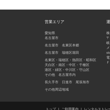
営業エリア
愛知県
株
名古屋市
〒
岐
名古屋市 名東区本郷
メ
名古屋市 瑞穂区堀田
st
電
名東区・瑞穂区・熱田区・昭和区
Ｆ
天白区・南区・中区・千種区
港区・緑区・中川区・守山区
その他 名古屋市内
長久手市 日進市 尾張旭市
その他周辺地域
トップ
ご利用案内
レンタルストレ