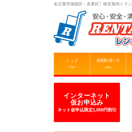
名古屋市瑞穂区・名東区〖格安屋内トラン
収納庫の使い方
トップ
– Top –
– Use –
インターネット
仮お申込み
ネット仮申込限定1,000円割引