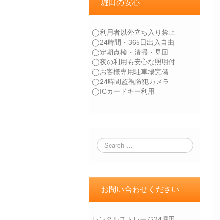
堀田の安心
◯利用者以外立ち入り禁止
◯24時間・365日出入自由
◯定期点検・清掃・見回
◯夜の利用も安心な照明付
◯お客様専用駐車場完備
◯24時間監視防犯カメラ
◯ICカードキー利用
お問い合わせください
レンタルストレージ24堀田