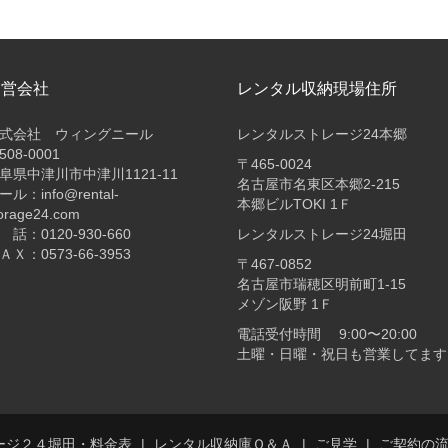
運営会社
レンタル収納現場住所
式会社 ウィングニール
レンタルストレージ24本郷
508-0001
〒465-0024
阜県中津川市中津川1121-11
名古屋市名東区本郷2-215
ール：info@rental-
本郷ビルTOKI 1Ｆ
orage24.com
 話：0120-930-660
レンタルストレージ24堀田
ＡＸ：0573-66-3953
〒467-0852
名古屋市瑞穂区明前町1-15
メゾン阪野 1Ｆ
電話受付時間 9:00〜20:00
土曜・日曜・祝日も営業してます
ージ２４堀田・料金表
レンタル収納庫Ｑ＆Ａ
ご見学
ご契約の