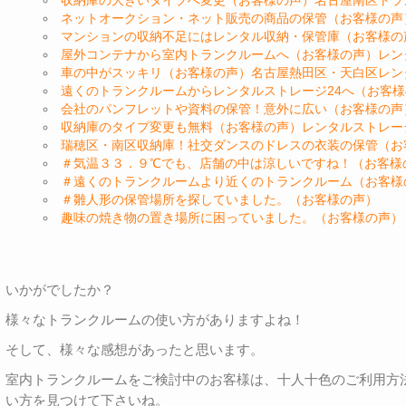
ネットオークション・ネット販売の商品の保管（お客様の声
マンションの収納不足にはレンタル収納・保管庫（お客様の
屋外コンテナから室内トランクルームへ（お客様の声）レン
車の中がスッキリ（お客様の声）名古屋熱田区・天白区レン
遠くのトランクルームからレンタルストレージ24へ（お客
会社のパンフレットや資料の保管！意外に広い（お客様の声
収納庫のタイプ変更も無料（お客様の声）レンタルストレー
瑞穂区・南区収納庫！社交ダンスのドレスの衣装の保管（お
＃気温３３．９℃でも、店舗の中は涼しいですね！（お客様
＃遠くのトランクルームより近くのトランクルーム（お客様
＃雛人形の保管場所を探していました。（お客様の声）
趣味の焼き物の置き場所に困っていました。（お客様の声）
いかがでしたか？
様々なトランクルームの使い方がありますよね！
そして、様々な感想があったと思います。
室内トランクルームをご検討中のお客様は、十人十色のご利用方
い方を見つけて下さいね。