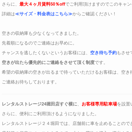
さらに、
最大４ヶ月賃料50％off
でご利用頂けますのでこのキャン
詳細は
≪サイズ・料金表はこちら≫
からご確認ください！
空きの収納庫も少なくなってきました。
先着順になるのでご連絡はお早めに。
チャンスを逃したくないというお客様には、
空き待ち予約
もさせ
空きが出たら優先的にご連絡をさせて頂く制度
です。
希望の収納庫の空きが出るまで待っていただけるお客様は、空き
ご連絡お待ちしております。
レンタルストレージ24堀田店すぐ横に
、
お客様専用駐車場
を設置
さらに、便利にご利用頂けるようになりました。
レンタルストレージ２４堀田では、店舗前に車を止めることので