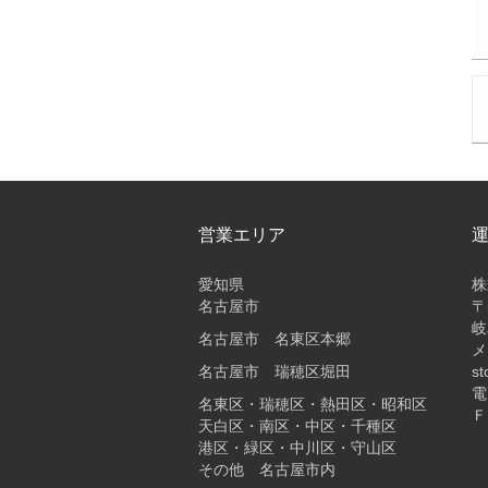
営業エリア
愛知県
株
名古屋市
〒
岐
名古屋市 名東区本郷
メ
名古屋市 瑞穂区堀田
st
電
名東区・瑞穂区・熱田区・昭和区
Ｆ
天白区・南区・中区・千種区
港区・緑区・中川区・守山区
その他 名古屋市内