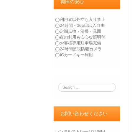
堀田の安心
◯利用者以外立ち入り禁止
◯24時間・365日出入自由
◯定期点検・清掃・見回
◯夜の利用も安心な照明付
◯お客様専用駐車場完備
◯24時間監視防犯カメラ
◯ICカードキー利用
お問い合わせください
レンタルストレージ24堀田