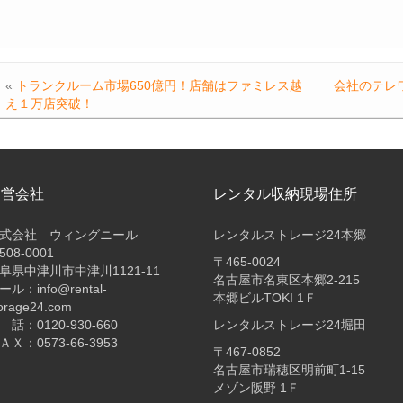
«
トランクルーム市場650億円！店舗はファミレス越
会社のテレ
え１万店突破！
運営会社
レンタル収納現場住所
式会社 ウィングニール
レンタルストレージ24本郷
508-0001
〒465-0024
阜県中津川市中津川1121-11
名古屋市名東区本郷2-215
ール：info@rental-
本郷ビルTOKI 1Ｆ
orage24.com
 話：0120-930-660
レンタルストレージ24堀田
ＡＸ：0573-66-3953
〒467-0852
名古屋市瑞穂区明前町1-15
メゾン阪野 1Ｆ