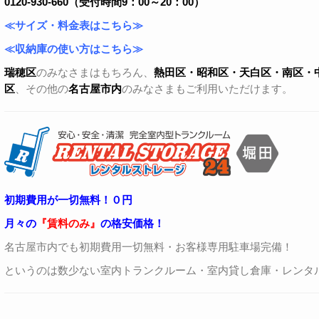
0120-930-660（受付時間9：00～20：00）
≪サイズ・料金表はこちら≫
≪収納庫の使い方はこちら≫
瑞穂区
のみなさまはもちろん、
熱田区・昭和区・天白区・
南区・
区
、その他の
名古屋市内
のみなさまもご利用いただけます。
初期費用が一切無料！０円
月々の
『賃料のみ』
の格安価格！
名古屋市内でも初期費用一切無料・お客様専用駐車場完備！
というのは数少ない室内トランクルーム・室内貸し倉庫・レンタ