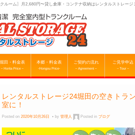
クルーム〗月2,680円〜貸し倉庫・コンテナ収納はレンタルストレージ
堀田・料金表
本郷・料金表
ご契約の流れ
ご見学申込
– Horita Price –
-Hongou Price-
– Agreement –
– Tour –
レンタルストレージ24堀田の空きトラ
室に！
Posted on
2020年10月26日
by
管理人
Posted in
ブログ