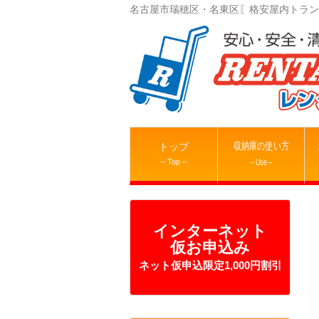
名古屋市瑞穂区・名東区〖格安屋内トラン
収納庫の使い方
トップ
– Top –
– Use –
インターネット
仮お申込み
ネット仮申込限定1,000円割引