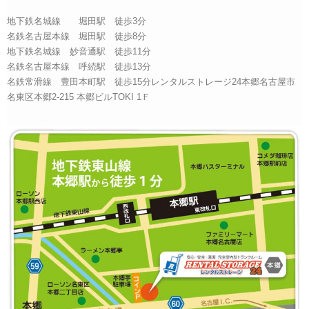
地下鉄名城線 堀田駅 徒歩3分
名鉄名古屋本線 堀田駅 徒歩8分
地下鉄名城線 妙音通駅 徒歩11分
名鉄名古屋本線 呼続駅 徒歩13分
名鉄常滑線 豊田本町駅 徒歩15分レンタルストレージ24本郷名古屋市
名東区本郷2-215 本郷ビルTOKI 1Ｆ