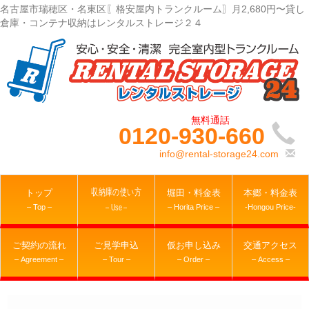
名古屋市瑞穂区・名東区〖格安屋内トランクルーム〗月2,680円〜貸し
倉庫・コンテナ収納はレンタルストレージ２４
0120-930-660
info@rental-storage24.com
収納庫の使い方
トップ
堀田・料金表
本郷・料金表
– Top –
– Horita Price –
-Hongou Price-
– Use –
ご契約の流れ
ご見学申込
仮お申し込み
交通アクセス
– Agreement –
– Tour –
– Order –
– Access –