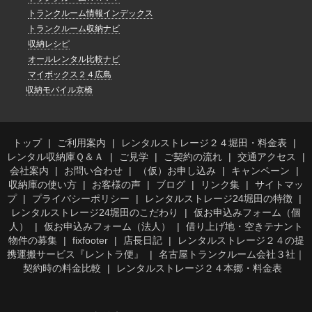
トランクルーム情報インデックス
トランクルーム収納ナビ
収納レシピ
オールレンタル比較ナビ
マイボックス２４広島
収納モバイル京橋
トップ
ご利用案内
レンタルストレージ２４堀田・料金表
レンタル収納庫Ｑ＆Ａ
ご見学
ご契約の流れ
交通アクセス
会社案内
お問い合わせ
（仮）お申し込み
キャンペーン
収納庫の使い方
お客様の声
ブログ
リンク集
サイトマッ
プ
プライバシーポリシー
レンタルストレージ24堀田の特徴
レンタルストレージ24堀田のこだわり
仮お申込みフォーム（個
人）
仮お申込みフォーム（法人）
借り上げ地・空きテナント
物件の募集
fixfooter
店長日記
レンタルストレージ２４の提
携運搬サービス『レントラ便』
名古屋トランクルーム会社３社｜
契約時の料金比較
レンタルストレージ２４本郷・料金表