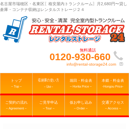
名古屋市瑞穂区・名東区〖格安屋内トランクルーム〗月2,680円〜貸し
倉庫・コンテナ収納はレンタルストレージ２４
0120-930-660
info@rental-storage24.com
収納庫の使い方
トップ
堀田・料金表
本郷・料金表
– Top –
– Horita Price –
-Hongou Price-
– Use –
ご契約の流れ
ご見学申込
仮お申し込み
交通アクセス
– Agreement –
– Tour –
– Order –
– Access –