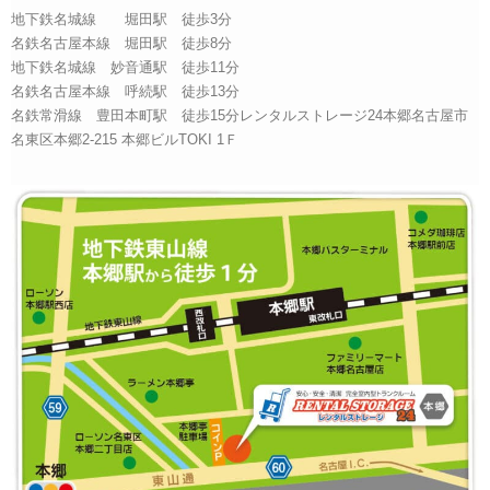
地下鉄名城線 堀田駅 徒歩3分
名鉄名古屋本線 堀田駅 徒歩8分
地下鉄名城線 妙音通駅 徒歩11分
名鉄名古屋本線 呼続駅 徒歩13分
名鉄常滑線 豊田本町駅 徒歩15分レンタルストレージ24本郷名古屋市
名東区本郷2-215 本郷ビルTOKI 1Ｆ