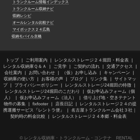
トランクルーム情報インデックス
トランクルーム収納ナビ
収納レシピ
オールレンタル比較ナビ
マイボックス２４広島
収納モバイル京橋
トップ
ご利用案内
レンタルストレージ２４堀田・料金表
レンタル収納庫Ｑ＆Ａ
ご見学
ご契約の流れ
交通アクセス
会社案内
お問い合わせ
（仮）お申し込み
キャンペーン
収納庫の使い方
お客様の声
ブログ
リンク集
サイトマッ
プ
プライバシーポリシー
レンタルストレージ24堀田の特徴
レンタルストレージ24堀田のこだわり
仮お申込みフォーム（個
人）
仮お申込みフォーム（法人）
借り上げ地・空きテナント
物件の募集
fixfooter
店長日記
レンタルストレージ２４の提
携運搬サービス『レントラ便』
名古屋トランクルーム会社３社｜
契約時の料金比較
レンタルストレージ２４本郷・料金表
© レンタル収納庫・トランクルーム・コンテナ RENTAL