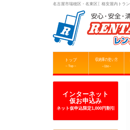
名古屋市瑞穂区・名東区〖格安屋内トラン
収納庫の使い方
トップ
– Top –
– Use –
インターネット
仮お申込み
ネット仮申込限定1,000円割引