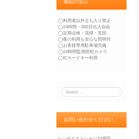
堀田の安心
◯利用者以外立ち入り禁止
◯24時間・365日出入自由
◯定期点検・清掃・見回
◯夜の利用も安心な照明付
◯お客様専用駐車場完備
◯24時間監視防犯カメラ
◯ICカードキー利用
お問い合わせください
レンタルストレージ24堀田