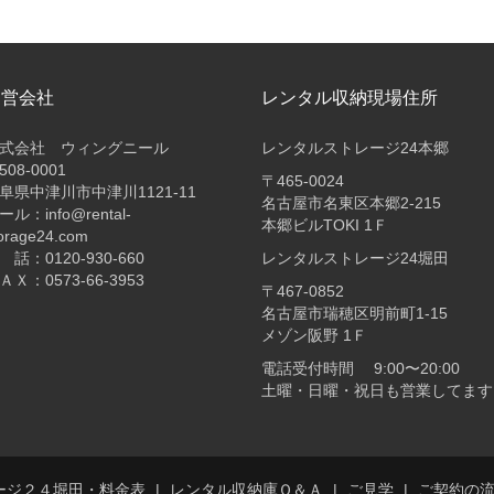
運営会社
レンタル収納現場住所
式会社 ウィングニール
レンタルストレージ24本郷
508-0001
〒465-0024
阜県中津川市中津川1121-11
名古屋市名東区本郷2-215
ール：info@rental-
本郷ビルTOKI 1Ｆ
orage24.com
 話：0120-930-660
レンタルストレージ24堀田
ＡＸ：0573-66-3953
〒467-0852
名古屋市瑞穂区明前町1-15
メゾン阪野 1Ｆ
電話受付時間 9:00〜20:00
土曜・日曜・祝日も営業してます
ージ２４堀田・料金表
レンタル収納庫Ｑ＆Ａ
ご見学
ご契約の