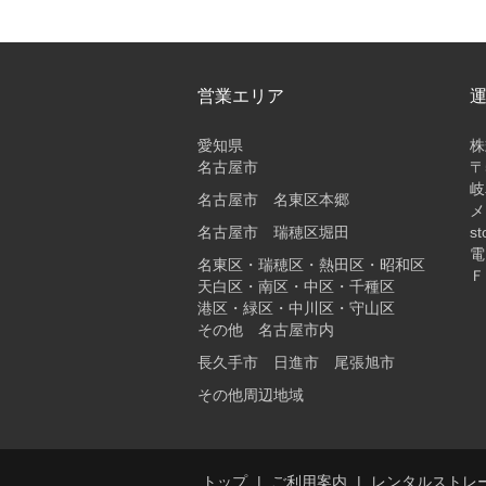
営業エリア
愛知県
株
名古屋市
〒
岐
名古屋市 名東区本郷
メ
名古屋市 瑞穂区堀田
st
電
名東区・瑞穂区・熱田区・昭和区
Ｆ
天白区・南区・中区・千種区
港区・緑区・中川区・守山区
その他 名古屋市内
長久手市 日進市 尾張旭市
その他周辺地域
トップ
ご利用案内
レンタルストレ