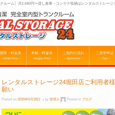
クルーム〗月2,680円〜貸し倉庫・コンテナ収納はレンタルストレージ
堀田・料金表
本郷・料金表
ご契約の流れ
ご見学申込
– Horita Price –
-Hongou Price-
– Agreement –
– Tour –
レンタルストレージ24堀田店ご利用者
願い
Posted on
2020年5月28日
by
管理人
Posted in
ブログ