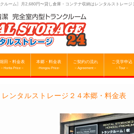
クルーム〗月2,680円〜貸し倉庫・コンテナ収納はレンタルストレージ
堀田・料金表
本郷・料金表
ご契約の流れ
ご見学申込
– Horita Price –
-Hongou Price-
– Agreement –
– Tour –
レンタルストレージ２４本郷・料金表