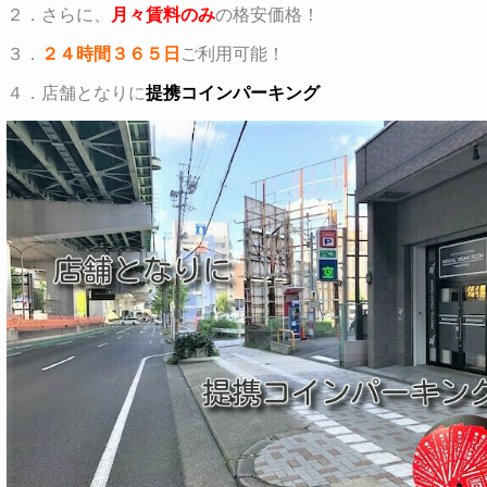
２．さらに、
月々賃料のみ
の格安価格！
３．
２４時間３６５日
ご利用可能！
４．
店舗となりに
提携
コインパーキング