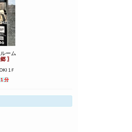
クルーム
郷 〗
KI 1Ｆ
１分