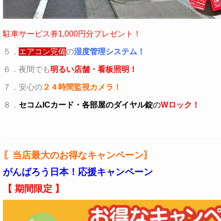
駐車サービス券1,000円分プレゼント！
５．
エアコン完備
の
湿度管理システム！
６．
夜間でも
明るい店舗・看板照明！
７．
安心の
２４時間監視カメラ！
８．
セコムICカード・各部屋のダイヤル錠
の
Wロック！
〖当店最大のお得なキャンペーン〗
がんばろう日本！応援キャンペーン
【 期間限定 】