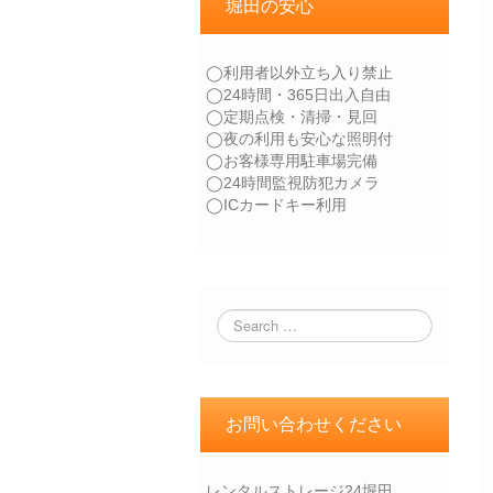
堀田の安心
◯利用者以外立ち入り禁止
◯24時間・365日出入自由
◯定期点検・清掃・見回
◯夜の利用も安心な照明付
◯お客様専用駐車場完備
◯24時間監視防犯カメラ
◯ICカードキー利用
お問い合わせください
レンタルストレージ24堀田