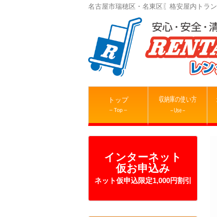
名古屋市瑞穂区・名東区〖格安屋内トラン
収納庫の使い方
トップ
– Top –
– Use –
インターネット
仮お申込み
ネット仮申込限定1,000円割引