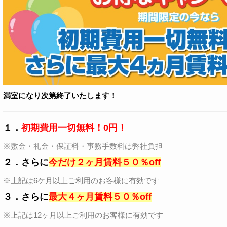
満室になり次第終了いたします！
１．
初期費用一切無料！0円！
※敷金・礼金・保証料・事務手数料は弊社負担
２．
さらに
今だけ２ヶ月賃料５０％off
※上記は6ケ月以上ご利用のお客様に有効です
３．
さらに
最大４ヶ月賃料５０％off
※上記は12ヶ月以上ご利用のお客様に有効です