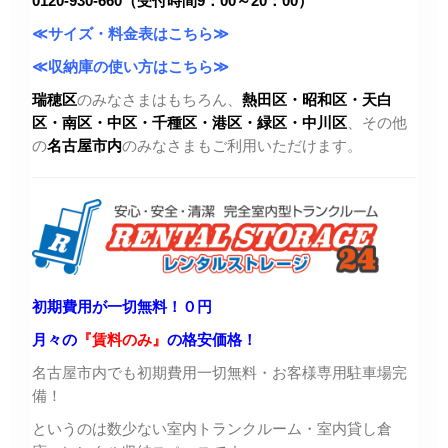
0120-930-660（受付時間9：00～20：00）
≪サイズ・料金表はこちら≫
≪収納庫の使い方はこちら≫
瑞穂区
のみなさまはもちろん、
熱田区・昭和区・天白
区・
南区・中区・千種区・港区・緑区・中川区
、その他
の
名古屋市内
のみなさまもご利用いただけます。
初期費用が一切無料！０円
月々の
『賃料のみ』
の格安価格！
名古屋市内でも初期費用一切無料・お客様専用駐車場完
備！
というのは数少ない室内トランクルーム・室内貸し倉