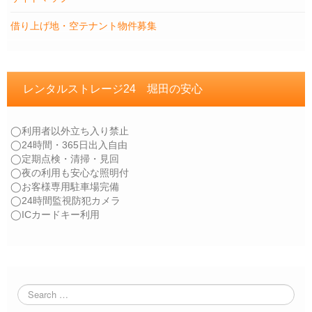
借り上げ地・空テナント物件募集
レンタルストレージ24 堀田の安心
◯利用者以外立ち入り禁止
◯24時間・365日出入自由
◯定期点検・清掃・見回
◯夜の利用も安心な照明付
◯お客様専用駐車場完備
◯24時間監視防犯カメラ
◯ICカードキー利用