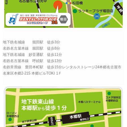
地下鉄名城線 堀田駅 徒歩3分
名鉄名古屋本線 堀田駅 徒歩8分
地下鉄名城線 妙音通駅 徒歩11分
名鉄名古屋本線 呼続駅 徒歩13分
名鉄常滑線 豊田本町駅 徒歩15分レンタルストレージ24本郷名古屋市
名東区本郷2-215 本郷ビルTOKI 1Ｆ