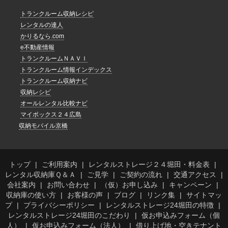
トランクルーム収納レシピ
レンタルの達人
かりるなら.com
e不動産情報
トランクルームＮＡＶＩ
トランクルーム情報インデックス
トランクルーム収納ナビ
収納レシピ
オールレンタル比較ナビ
マイボックス２４広島
収納モバイル京橋
トップ
ご利用案内
レンタルストレージ２４堀田・料金表
レンタル収納庫Ｑ＆Ａ
ご見学
ご契約の流れ
交通アクセス
会社案内
お問い合わせ
（仮）お申し込み
キャンペーン
収納庫の使い方
お客様の声
ブログ
リンク集
サイトマッ
プ
プライバシーポリシー
レンタルストレージ24堀田の特徴
レンタルストレージ24堀田のこだわり
仮お申込みフォーム（個
人）
仮お申込みフォーム（法人）
借り上げ地・空きテナント