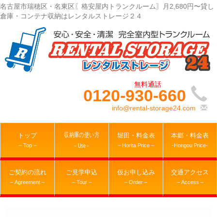
名古屋市瑞穂区・名東区〖格安屋内トランクルーム〗月2,680円〜貸し
倉庫・コンテナ収納はレンタルストレージ２４
0120-930-660
info@rental-storage24.com
収納庫の使い方
トップ
堀田・料金表
本郷・料金表
– Top –
– Horita Price –
-Hongou Price-
– Use –
ご契約の流れ
ご見学申込
仮お申し込み
交通アクセス
– Agreement –
– Tour –
– Order –
– Access –