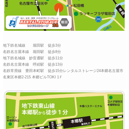
地下鉄名城線 堀田駅 徒歩3分
名鉄名古屋本線 堀田駅 徒歩8分
地下鉄名城線 妙音通駅 徒歩11分
名鉄名古屋本線 呼続駅 徒歩13分
名鉄常滑線 豊田本町駅 徒歩15分レンタルストレージ24本郷名古屋市
名東区本郷2-215 本郷ビルTOKI 1Ｆ