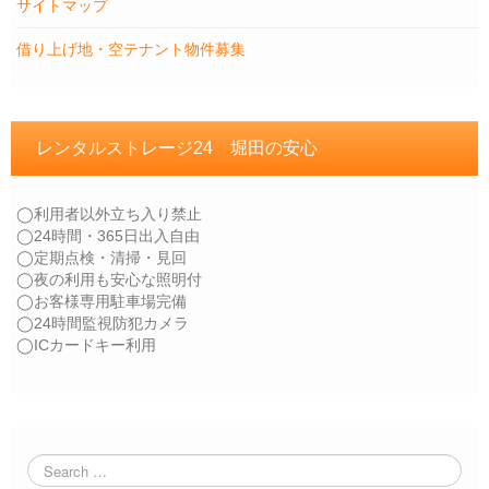
サイトマップ
借り上げ地・空テナント物件募集
レンタルストレージ24 堀田の安心
◯利用者以外立ち入り禁止
◯24時間・365日出入自由
◯定期点検・清掃・見回
◯夜の利用も安心な照明付
◯お客様専用駐車場完備
◯24時間監視防犯カメラ
◯ICカードキー利用