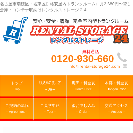
名古屋市瑞穂区・名東区〖格安屋内トランクルーム〗月2,680円〜貸し
倉庫・コンテナ収納はレンタルストレージ２４
0120-930-660
info@rental-storage24.com
収納庫の使い方
トップ
堀田・料金表
本郷・料金表
– Top –
– Horita Price –
-Hongou Price-
– Use –
ご契約の流れ
ご見学申込
仮お申し込み
交通アクセス
– Agreement –
– Tour –
– Order –
– Access –