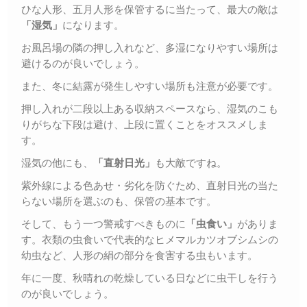
ひな人形、五月人形を保管するに当たって、最大の敵は
「湿気」
になります。
お風呂場の隣の押し入れなど、多湿になりやすい場所は
避けるのが良いでしょう。
また、冬に結露が発生しやすい場所も注意が必要です。
押し入れが二段以上ある収納スペースなら、湿気のこも
りがちな下段は避け、上段に置くことをオススメしま
す。
湿気の他にも、
「直射日光」
も大敵ですね。
紫外線による色あせ・劣化を防ぐため、直射日光の当た
らない場所を選ぶのも、保管の基本です。
そして、もう一つ警戒すべきものに
「虫食い」
がありま
す。衣類の虫食いで代表的なヒメマルカツオブシムシの
幼虫など、人形の絹の部分を食害する虫もいます。
年に一度、秋晴れの乾燥している日などに虫干しを行う
のが良いでしょう。