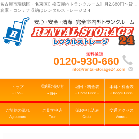
名古屋市瑞穂区・名東区〖格安屋内トランクルーム〗月2,680円〜貸し
倉庫・コンテナ収納はレンタルストレージ２４
0120-930-660
info@rental-storage24.com
収納庫の使い方
トップ
堀田・料金表
本郷・料金表
– Top –
– Horita Price –
-Hongou Price-
– Use –
ご契約の流れ
ご見学申込
仮お申し込み
交通アクセス
– Agreement –
– Tour –
– Order –
– Access –