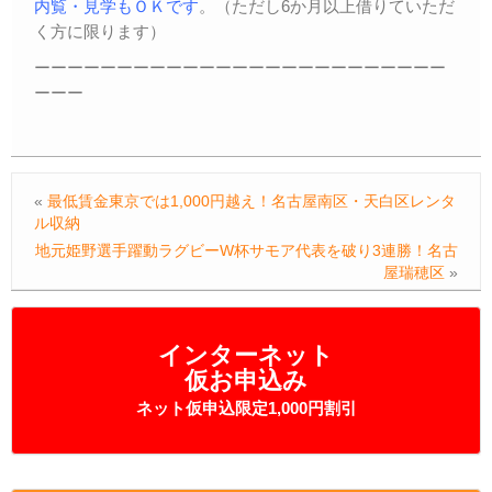
内覧・見学もＯＫです
。（ただし6か月以上借りていただ
く方に限ります）
ーーーーーーーーーーーーーーーーーーーーーーーーー
ーーー
«
最低賃金東京では1,000円越え！名古屋南区・天白区レンタ
ル収納
地元姫野選手躍動ラグビーW杯サモア代表を破り3連勝！名古
屋瑞穂区
»
インターネット
仮お申込み
ネット仮申込限定1,000円割引