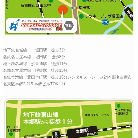
地下鉄名城線 堀田駅 徒歩3分
名鉄名古屋本線 堀田駅 徒歩8分
地下鉄名城線 妙音通駅 徒歩11分
名鉄名古屋本線 呼続駅 徒歩13分
名鉄常滑線 豊田本町駅 徒歩15分レンタルストレージ24本郷名古屋市
名東区本郷2-215 本郷ビルTOKI 1Ｆ