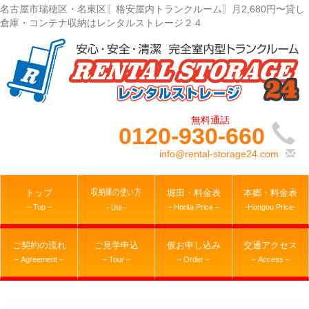
名古屋市瑞穂区・名東区〖格安屋内トランクルーム〗月2,680円〜貸し
倉庫・コンテナ収納はレンタルストレージ２４
0120-930-660
info@rental-storage24.com
収納庫の使い方
トップ
堀田・料金表
本郷・料金表
– Top –
– Horita Price –
-Hongou Price-
– Use –
ご契約の流れ
ご見学申込
仮お申し込み
交通アクセス
– Agreement –
– Tour –
– Order –
– Access –