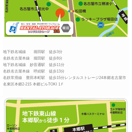
地下鉄名城線 堀田駅 徒歩3分
名鉄名古屋本線 堀田駅 徒歩8分
地下鉄名城線 妙音通駅 徒歩11分
名鉄名古屋本線 呼続駅 徒歩13分
名鉄常滑線 豊田本町駅 徒歩15分レンタルストレージ24本郷名古屋市
名東区本郷2-215 本郷ビルTOKI 1Ｆ