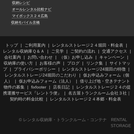
収納レシピ
オールレンタル比較ナビ
マイボックス２４広島
収納モバイル京橋
トップ
ご利用案内
レンタルストレージ２４堀田・料金表
レンタル収納庫Ｑ＆Ａ
ご見学
ご契約の流れ
交通アクセス
会社案内
お問い合わせ
（仮）お申し込み
キャンペーン
収納庫の使い方
お客様の声
ブログ
リンク集
サイトマッ
プ
プライバシーポリシー
レンタルストレージ24堀田の特徴
レンタルストレージ24堀田のこだわり
仮お申込みフォーム（個
人）
仮お申込みフォーム（法人）
借り上げ地・空きテナント
物件の募集
fixfooter
店長日記
レンタルストレージ２４の提
携運搬サービス『レントラ便』
名古屋トランクルーム会社３社｜
契約時の料金比較
レンタルストレージ２４本郷・料金表
© レンタル収納庫・トランクルーム・コンテナ RENTAL
STORAGE