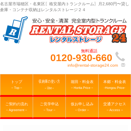
名古屋市瑞穂区・名東区〖格安屋内トランクルーム〗月2,680円〜貸し
倉庫・コンテナ収納はレンタルストレージ２４
0120-930-660
info@rental-storage24.com
収納庫の使い方
トップ
堀田・料金表
本郷・料金表
– Top –
– Horita Price –
-Hongou Price-
– Use –
ご契約の流れ
ご見学申込
仮お申し込み
交通アクセス
– Agreement –
– Tour –
– Order –
– Access –