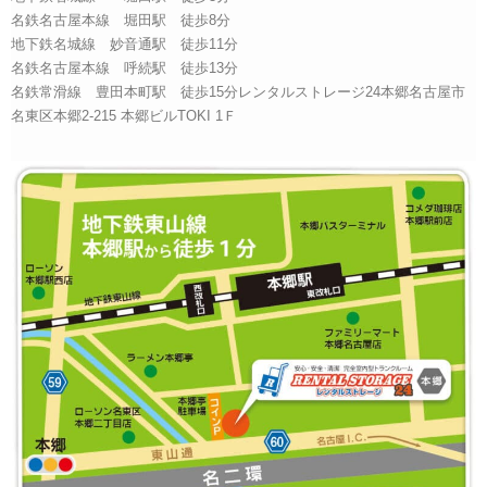
名鉄名古屋本線 堀田駅 徒歩8分
地下鉄名城線 妙音通駅 徒歩11分
名鉄名古屋本線 呼続駅 徒歩13分
名鉄常滑線 豊田本町駅 徒歩15分レンタルストレージ24本郷名古屋市
名東区本郷2-215 本郷ビルTOKI 1Ｆ