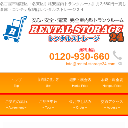
名古屋市瑞穂区・名東区〖格安屋内トランクルーム〗月2,680円〜貸し
倉庫・コンテナ収納はレンタルストレージ２４
0120-930-660
info@rental-storage24.com
収納庫の使い方
トップ
堀田・料金表
本郷・料金表
– Top –
– Horita Price –
-Hongou Price-
– Use –
ご契約の流れ
ご見学申込
仮お申し込み
交通アクセス
– Agreement –
– Tour –
– Order –
– Access –