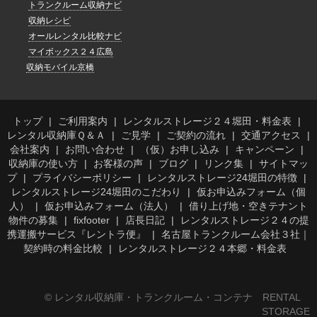
トランクルーム収納ナビ
収納レシピ
オールレンタル比較ナビ
マイボックス２４広島
収納モバイル京橋
トップ
ご利用案内
レンタルストレージ２４堀田・料金表
レンタル収納庫Ｑ＆Ａ
ご見学
ご契約の流れ
交通アクセス
会社案内
お問い合わせ
（仮）お申し込み
キャンペーン
収納庫の使い方
お客様の声
ブログ
リンク集
サイトマッ
プ
プライバシーポリシー
レンタルストレージ24堀田の特徴
レンタルストレージ24堀田のこだわり
仮お申込みフォーム（個
人）
仮お申込みフォーム（法人）
借り上げ地・空きテナント
物件の募集
fixfooter
店長日記
レンタルストレージ２４の提
携運搬サービス『レントラ便』
名古屋トランクルーム会社３社｜
契約時の料金比較
レンタルストレージ２４本郷・料金表
© レンタル収納庫・トランクルーム・コンテナ RENTAL
STORAGE