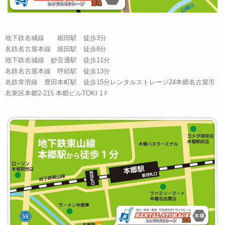
地下鉄名城線 堀田駅 徒歩3分
名鉄名古屋本線 堀田駅 徒歩8分
地下鉄名城線 妙音通駅 徒歩11分
名鉄名古屋本線 呼続駅 徒歩13分
名鉄常滑線 豊田本町駅 徒歩15分レンタルストレージ24本郷名古屋市
名東区本郷2-215 本郷ビルTOKI 1Ｆ