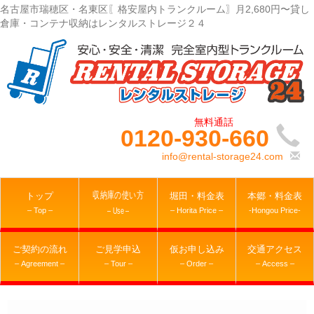
名古屋市瑞穂区・名東区〖格安屋内トランクルーム〗月2,680円〜貸し
倉庫・コンテナ収納はレンタルストレージ２４
0120-930-660
info@rental-storage24.com
収納庫の使い方
トップ
堀田・料金表
本郷・料金表
– Top –
– Horita Price –
-Hongou Price-
– Use –
ご契約の流れ
ご見学申込
仮お申し込み
交通アクセス
– Agreement –
– Tour –
– Order –
– Access –