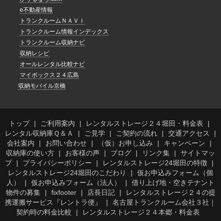
e不動産情報
トランクルームＮＡＶＩ
トランクルーム情報インデックス
トランクルーム収納ナビ
収納レシピ
オールレンタル比較ナビ
マイボックス２４広島
収納モバイル京橋
トップ
ご利用案内
レンタルストレージ２４堀田・料金表
レンタル収納庫Ｑ＆Ａ
ご見学
ご契約の流れ
交通アクセス
会社案内
お問い合わせ
（仮）お申し込み
キャンペーン
収納庫の使い方
お客様の声
ブログ
リンク集
サイトマッ
プ
プライバシーポリシー
レンタルストレージ24堀田の特徴
レンタルストレージ24堀田のこだわり
仮お申込みフォーム（個
人）
仮お申込みフォーム（法人）
借り上げ地・空きテナント
物件の募集
fixfooter
店長日記
レンタルストレージ２４の提
携運搬サービス『レントラ便』
名古屋トランクルーム会社３社｜
契約時の料金比較
レンタルストレージ２４本郷・料金表