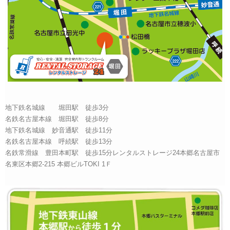
地下鉄名城線 堀田駅 徒歩3分
名鉄名古屋本線 堀田駅 徒歩8分
地下鉄名城線 妙音通駅 徒歩11分
名鉄名古屋本線 呼続駅 徒歩13分
名鉄常滑線 豊田本町駅 徒歩15分レンタルストレージ24本郷名古屋市
名東区本郷2-215 本郷ビルTOKI 1Ｆ