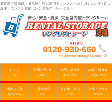
名古屋市瑞穂区・名東区〖格安屋内トランクルーム〗月2,680円〜貸し
倉庫・コンテナ収納はレンタルストレージ２４
0120-930-660
info@rental-storage24.com
収納庫の使い方
トップ
堀田・料金表
本郷・料金表
– Top –
– Horita Price –
-Hongou Price-
– Use –
ご契約の流れ
ご見学申込
仮お申し込み
交通アクセス
– Agreement –
– Tour –
– Order –
– Access –