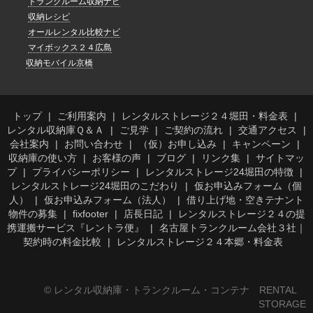
トランクルーム収納ナビ
収納レシピ
オールレンタル比較ナビ
マイボックス２４広島
収納モバイル京橋
トップ
ご利用案内
レンタルストレージ２４堀田・料金表
レンタル収納庫Ｑ＆Ａ
ご見学
ご契約の流れ
交通アクセス
会社案内
お問い合わせ
（仮）お申し込み
キャンペーン
収納庫の使い方
お客様の声
ブログ
リンク集
サイトマッ
プ
プライバシーポリシー
レンタルストレージ24堀田の特徴
レンタルストレージ24堀田のこだわり
仮お申込みフォーム（個
人）
仮お申込みフォーム（法人）
借り上げ地・空きテナント
物件の募集
fixfooter
店長日記
レンタルストレージ２４の提
携運搬サービス『レントラ便』
名古屋トランクルーム会社３社｜
契約時の料金比較
レンタルストレージ２４本郷・料金表
© レンタル収納庫・トランクルーム・コンテナ RENTAL
STORAGE