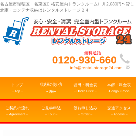
名古屋市瑞穂区・名東区〖格安屋内トランクルーム〗月2,680円〜貸し
倉庫・コンテナ収納はレンタルストレージ２４
0120-930-660
info@rental-storage24.com
収納庫の使い方
トップ
堀田・料金表
本郷・料金表
– Top –
– Horita Price –
-Hongou Price-
– Use –
ご契約の流れ
ご見学申込
仮お申し込み
交通アクセス
– Agreement –
– Tour –
– Order –
– Access –