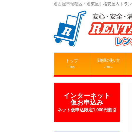
名古屋市瑞穂区・名東区〖格安屋内トラン
収納庫の使い方
トップ
– Top –
– Use –
インターネット
仮お申込み
ネット仮申込限定1,000円割引