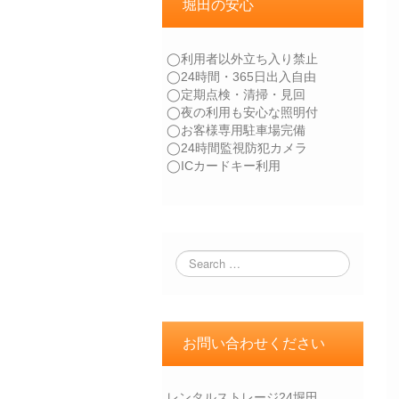
堀田の安心
◯利用者以外立ち入り禁止
◯24時間・365日出入自由
◯定期点検・清掃・見回
◯夜の利用も安心な照明付
◯お客様専用駐車場完備
◯24時間監視防犯カメラ
◯ICカードキー利用
お問い合わせください
レンタルストレージ24堀田