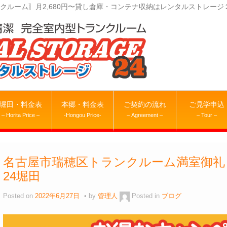
クルーム〗月2,680円〜貸し倉庫・コンテナ収納はレンタルストレージ
堀田・料金表
本郷・料金表
ご契約の流れ
ご見学申込
– Horita Price –
-Hongou Price-
– Agreement –
– Tour –
名古屋市瑞穂区トランクルーム満室御礼
24堀田
Posted on
2022年6月27日
by
管理人
Posted in
ブログ