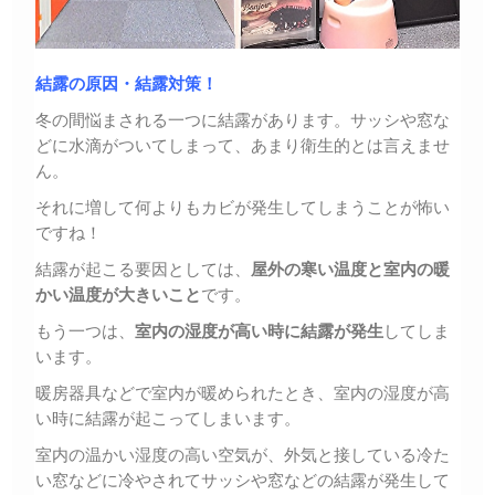
結露の原因・結露対策！
冬の間悩まされる一つに結露があります。サッシや窓な
どに水滴がついてしまって、あまり衛生的とは言えませ
ん。
それに増して何よりもカビが発生してしまうことが怖い
ですね！
結露が起こる要因としては、
屋外の寒い温度と室内の暖
かい温度が大きいこと
です。
もう一つは、
室内の湿度が高い時に結露が発生
してしま
います。
暖房器具などで室内が暖められたとき、室内の湿度が高
い時に結露が起こってしまいます。
室内の温かい湿度の高い空気が、外気と接している冷た
い窓などに冷やされてサッシや窓などの結露が発生して