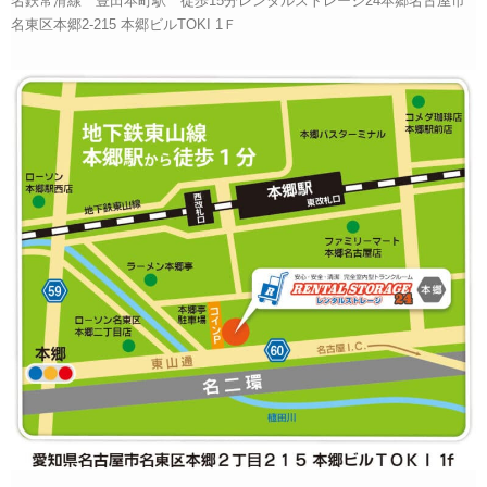
名鉄常滑線 豊田本町駅 徒歩15分レンタルストレージ24本郷名古屋市
名東区本郷2-215 本郷ビルTOKI 1Ｆ