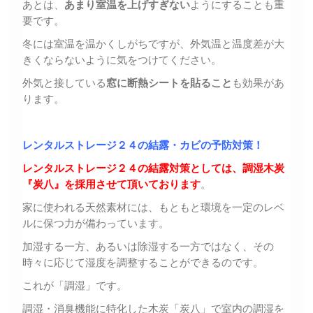
あとは、
あまり室温を上げすぎない
ようにすることも重
要です。
冬には室温を温かくしがちですが、外気温と温度差が大
きくならないように気をつけてください。
外気と接している
窓に断熱シートを貼ること
も効果があ
ります。
レンタルストレージ２４の結露・カビの予防対策！
レンタルストレージ２４の結露対策としては、調湿木炭
『炭八』を採用させて頂いております
。
家に使われる天然素材には、もともと環境を一定のレベ
ルに保つ力が備わっています。
加湿する一方、あるいは除湿する一方ではなく、その
時々に応じて湿度を調整することができるのです。
これが「調湿」です。
調湿・消臭機能に特化した木炭「炭八」で室内の調湿を