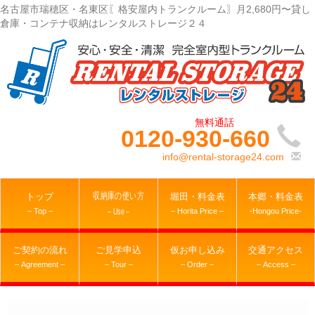
名古屋市瑞穂区・名東区〖格安屋内トランクルーム〗月2,680円〜貸し
倉庫・コンテナ収納はレンタルストレージ２４
0120-930-660
info@rental-storage24.com
収納庫の使い方
トップ
堀田・料金表
本郷・料金表
– Top –
– Horita Price –
-Hongou Price-
– Use –
ご契約の流れ
ご見学申込
仮お申し込み
交通アクセス
– Agreement –
– Tour –
– Order –
– Access –