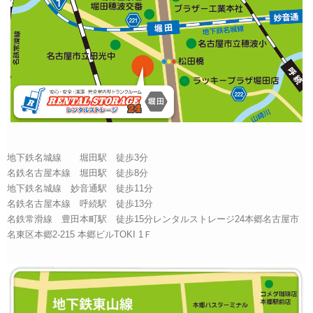
地下鉄名城線 堀田駅 徒歩3分
名鉄名古屋本線 堀田駅 徒歩8分
地下鉄名城線 妙音通駅 徒歩11分
名鉄名古屋本線 呼続駅 徒歩13分
名鉄常滑線 豊田本町駅 徒歩15分レンタルストレージ24本郷名古屋市
名東区本郷2-215 本郷ビルTOKI 1Ｆ