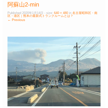
阿蘇山2-min
Published
2020年1月14日
- size:
640 × 480
in
名古屋昭和区・南
区・港区｜熊本の最新式トランクルームとは？
← Previous