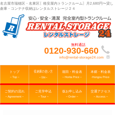
名古屋市瑞穂区・名東区〖格安屋内トランクルーム〗月2,680円〜貸し
倉庫・コンテナ収納はレンタルストレージ２４
0120-930-660
info@rental-storage24.com
収納庫の使い方
トップ
堀田・料金表
本郷・料金表
– Top –
– Horita Price –
-Hongou Price-
– Use –
ご契約の流れ
ご見学申込
仮お申し込み
交通アクセス
– Agreement –
– Tour –
– Order –
– Access –