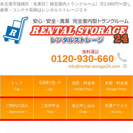
名古屋市瑞穂区・名東区〖格安屋内トランクルーム〗月2,680円〜貸し
倉庫・コンテナ収納はレンタルストレージ２４
0120-930-660
info@rental-storage24.com
収納庫の使い方
トップ
堀田・料金表
本郷・料金表
– Top –
– Horita Price –
-Hongou Price-
– Use –
ご契約の流れ
ご見学申込
仮お申し込み
交通アクセス
– Agreement –
– Tour –
– Order –
– Access –