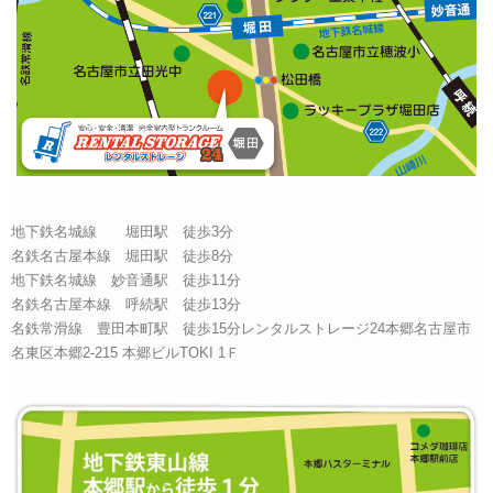
地下鉄名城線 堀田駅 徒歩3分
名鉄名古屋本線 堀田駅 徒歩8分
地下鉄名城線 妙音通駅 徒歩11分
名鉄名古屋本線 呼続駅 徒歩13分
名鉄常滑線 豊田本町駅 徒歩15分レンタルストレージ24本郷名古屋市
名東区本郷2-215 本郷ビルTOKI 1Ｆ