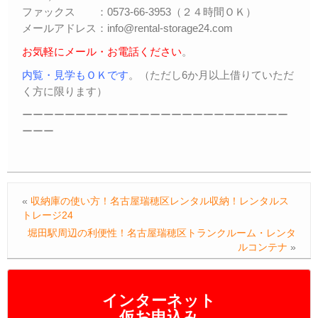
ファックス ：0573-66-3953（２４時間ＯＫ）
メールアドレス：info@rental-storage24.com
お気軽にメール・お電話ください
。
内覧・見学もＯＫです
。（ただし6か月以上借りていただ
く方に限ります）
ーーーーーーーーーーーーーーーーーーーーーーーーー
ーーー
«
収納庫の使い方！名古屋瑞穂区レンタル収納！レンタルス
トレージ24
堀田駅周辺の利便性！名古屋瑞穂区トランクルーム・レンタ
ルコンテナ
»
インターネット
仮お申込み