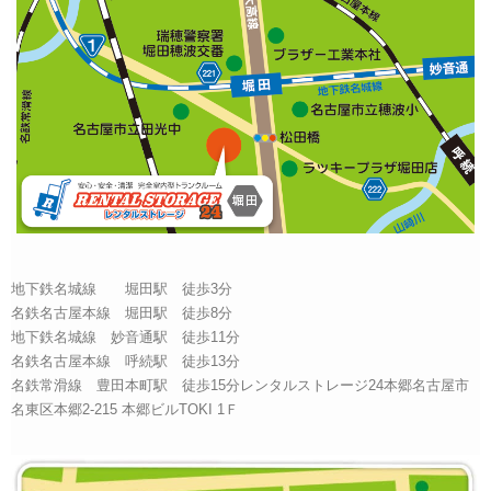
地下鉄名城線 堀田駅 徒歩3分
名鉄名古屋本線 堀田駅 徒歩8分
地下鉄名城線 妙音通駅 徒歩11分
名鉄名古屋本線 呼続駅 徒歩13分
名鉄常滑線 豊田本町駅 徒歩15分レンタルストレージ24本郷名古屋市
名東区本郷2-215 本郷ビルTOKI 1Ｆ