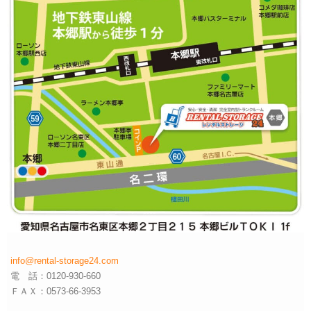
info@rental-storage24.com
電 話：0120-930-660
ＦＡＸ：0573-66-3953