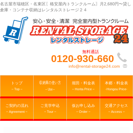
名古屋市瑞穂区・名東区〖格安屋内トランクルーム〗月2,680円〜貸し
倉庫・コンテナ収納はレンタルストレージ２４
0120-930-660
info@rental-storage24.com
収納庫の使い方
トップ
堀田・料金表
本郷・料金表
– Top –
– Horita Price –
-Hongou Price-
– Use –
ご契約の流れ
ご見学申込
仮お申し込み
交通アクセス
– Agreement –
– Tour –
– Order –
– Access –