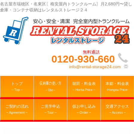
名古屋市瑞穂区・名東区〖格安屋内トランクルーム〗月2,680円〜貸し
倉庫・コンテナ収納はレンタルストレージ２４
0120-930-660
info@rental-storage24.com
収納庫の使い方
トップ
堀田・料金表
本郷・料金表
– Top –
– Horita Price –
-Hongou Price-
– Use –
ご契約の流れ
ご見学申込
仮お申し込み
交通アクセス
– Agreement –
– Tour –
– Order –
– Access –