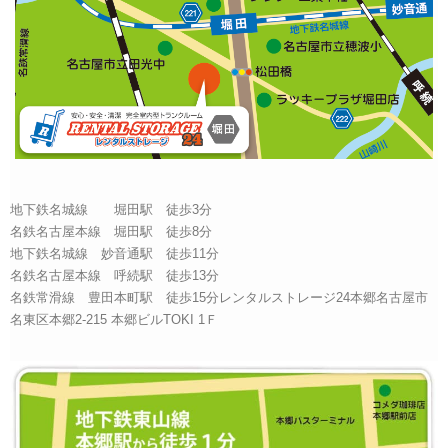
地下鉄名城線 堀田駅 徒歩3分
名鉄名古屋本線 堀田駅 徒歩8分
地下鉄名城線 妙音通駅 徒歩11分
名鉄名古屋本線 呼続駅 徒歩13分
名鉄常滑線 豊田本町駅 徒歩15分レンタルストレージ24本郷名古屋市
名東区本郷2-215 本郷ビルTOKI 1Ｆ