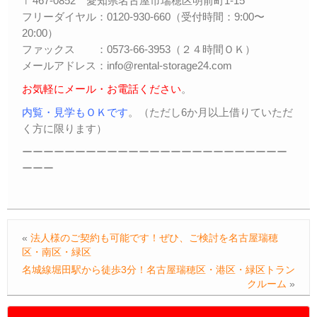
〒467-0852 愛知県名古屋市瑞穂区明前町1-15
フリーダイヤル：0120-930-660（受付時間：9:00〜
20:00）
ファックス ：0573-66-3953（２４時間ＯＫ）
メールアドレス：info@rental-storage24.com
お気軽にメール・お電話ください
。
内覧・見学もＯＫです
。（ただし6か月以上借りていただ
く方に限ります）
ーーーーーーーーーーーーーーーーーーーーーーーーー
ーーー
«
法人様のご契約も可能です！ぜひ、ご検討を名古屋瑞穂
区・南区・緑区
名城線堀田駅から徒歩3分！名古屋瑞穂区・港区・緑区トラン
クルーム
»