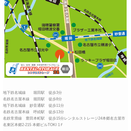
地下鉄名城線 堀田駅 徒歩3分
名鉄名古屋本線 堀田駅 徒歩8分
地下鉄名城線 妙音通駅 徒歩11分
名鉄名古屋本線 呼続駅 徒歩13分
名鉄常滑線 豊田本町駅 徒歩15分レンタルストレージ24本郷名古屋市
名東区本郷2-215 本郷ビルTOKI 1Ｆ