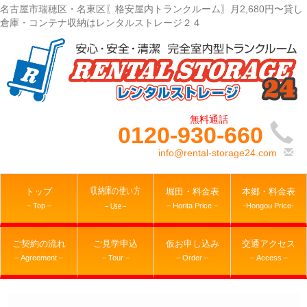
名古屋市瑞穂区・名東区〖格安屋内トランクルーム〗月2,680円〜貸し
倉庫・コンテナ収納はレンタルストレージ２４
0120-930-660
info@rental-storage24.com
収納庫の使い方
トップ
堀田・料金表
本郷・料金表
– Top –
– Horita Price –
-Hongou Price-
– Use –
ご契約の流れ
ご見学申込
仮お申し込み
交通アクセス
– Agreement –
– Tour –
– Order –
– Access –