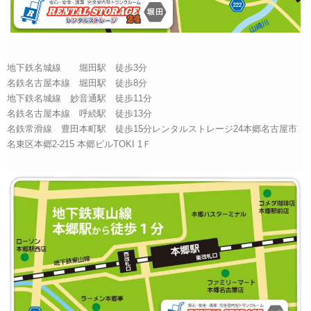
地下鉄名城線 堀田駅 徒歩3分
名鉄名古屋本線 堀田駅 徒歩8分
地下鉄名城線 妙音通駅 徒歩11分
名鉄名古屋本線 呼続駅 徒歩13分
名鉄常滑線 豊田本町駅 徒歩15分レンタルストレージ24本郷名古屋市
名東区本郷2-215 本郷ビルTOKI 1Ｆ