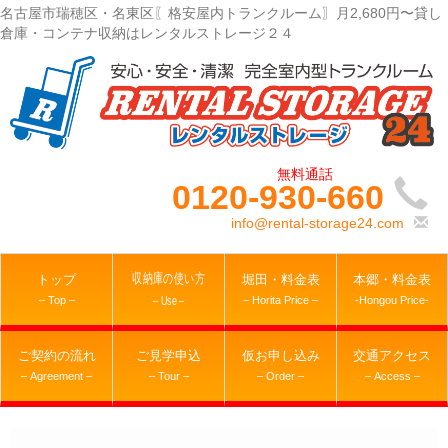
名古屋市瑞穂区・名東区〖格安屋内トランクルーム〗月2,680円〜貸し
倉庫・コンテナ収納はレンタルストレージ２４
0120-930-660
info@rental-storage24.com
収納庫の使い方
トップ
堀田・料金表
本郷・料金表
– Top –
– Horita Price –
-Hongou Price-
– Use –
ご契約の流れ
ご見学申込
仮お申し込み
交通アクセス
– Agreement –
– Tour –
– Order –
– Access –