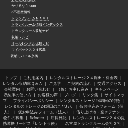
かりるなら.com
e不動産情報
トランクルームＮＡＶＩ
トランクルーム情報インデックス
トランクルーム収納ナビ
収納レシピ
オールレンタル比較ナビ
マイボックス２４広島
収納モバイル京橋
トップ
ご利用案内
レンタルストレージ２４堀田・料金表
レンタル収納庫Ｑ＆Ａ
ご見学
ご契約の流れ
交通アクセス
会社案内
お問い合わせ
（仮）お申し込み
キャンペーン
収納庫の使い方
お客様の声
ブログ
リンク集
サイトマッ
プ
プライバシーポリシー
レンタルストレージ24堀田の特徴
レンタルストレージ24堀田のこだわり
仮お申込みフォーム（個
人）
仮お申込みフォーム（法人）
借り上げ地・空きテナント
物件の募集
fixfooter
店長日記
レンタルストレージ２４の提
携運搬サービス『レントラ便』
名古屋トランクルーム会社３社｜